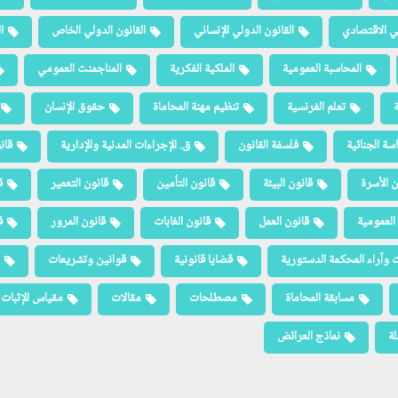
لي الاقتصادي
القانون الدولي الإنساني
القانون الدولي الخاص
ا
المحاسبة العمومية
الملكية الفكرية
المناجمنت العمومي
ة
تعلم الفرنسية
تنظيم مهنة المحاماة
حقوق الإنسان
سة الجنائية
فلسفة القانون
ق. الإجراءات المدنية والإدارية
قان
ن الأسرة
قانون البيئة
قانون التأمين
قانون التعمير
ق
العمومية
قانون العمل
قانون الغابات
قانون المرور
ق
 وآراء المحكمة الدستورية
قضايا قانونية
قوانين وتشريعات
مسابقة المحاماة
مصطلحات
مقالات
مقياس الإثبات
لة
نماذج العرائض