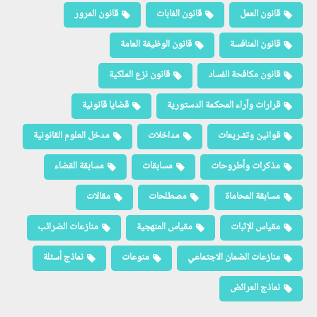
قانون العمل
قانون الغابات
قانون المرور
قانون المنافسة
قانون الوظيفة العامة
قانون مكافحة الفساد
قانون نزع الملكية
قرارات وآراء المحكمة الدستورية
قضايا قانونية
قوانين وتشريعات
مداخلات
مدخل العلوم القانونية
مذكرات وأطروحات
مسابقات
مسابقة القضاء
مسابقة المحاماة
مصطلحات
مقالات
مقياس الإثبات
مقياس المنهجية
منازعات الضرائب
منازعات الضمان الاجتماعي
منوعات
نماذج أسئلة
نماذج العرائض