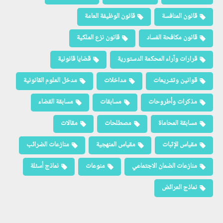
قانون المنافسة
قانون الوظيفة العامة
قانون مكافحة الفساد
قانون نزع الملكية
قرارات وآراء المحكمة الدستورية
قضايا قانونية
قوانين وتشريعات
مداخلات
مدخل العلوم القانونية
مذكرات وأطروحات
مسابقات
مسابقة القضاء
مسابقة المحاماة
مصطلحات
مقالات
مقياس الإثبات
مقياس المنهجية
منازعات الضرائب
منازعات الضمان الاجتماعي
منوعات
نماذج أسئلة
نماذج العرائض