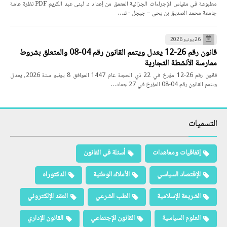
مطبوعة في مقياس الإجراءات الجزائية المعمق من إعداد د. لبنى عبد الكريم PDF نظرة عامة
جامعة محمد الصديق بن يحي – جيجل - ك…
26 يونيو 2026
قانون رقم 26-12 يعدل ويتمم القانون رقم 04-08 والمتعلق بشروط
ممارسة الأنشطة التجارية
قانون رقم 26-12 مؤرخ في 22 ذي الحجة عام 1447 الموافق 8 يونيو سنة 2026، يعدل
ويتمم القانون رقم 04-08 المؤرخ في 27 جماد…
التسميات
إتفاقيات ومعاهدات
أسئلة في القانون
الإقتصاد السياسي
الأملاك الوطنية
الدكتوراه
الشريعة الإسلامية
الطب الشرعي
العقد الإلكتروني
العلوم السياسية
القانون الإجتماعي
القانون الإداري