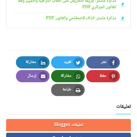
مذكرة ماستر: جريمة التحريض على خطاب الكراهية والتمييز وفقا
للقانون الجزائري PDF
مذكرة ماستر: الذكاء الاصطناعي والقانون PDF
نشر
تغريد
مشاركة
LinkedIn
Twitter
Facebook
حفظ
مشاركة
إرسال
Email
Whatsapp
Pinterest
طباعة
Print
تعليقات
تعليقات Blogger