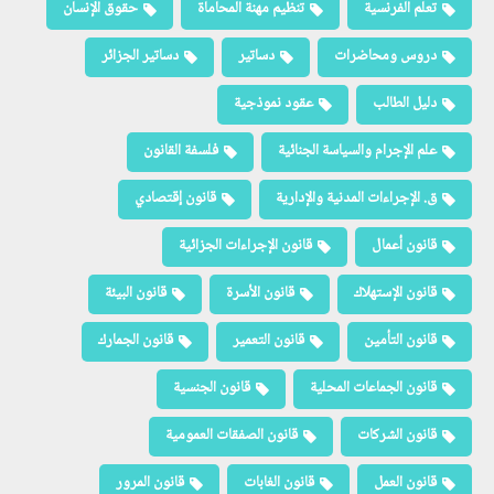
تعلم الفرنسية
تنظيم مهنة المحاماة
حقوق الإنسان
دروس ومحاضرات
دساتير
دساتير الجزائر
دليل الطالب
عقود نموذجية
علم الإجرام والسياسة الجنائية
فلسفة القانون
ق. الإجراءات المدنية والإدارية
قانون إقتصادي
قانون أعمال
قانون الإجراءات الجزائية
قانون الإستهلاك
قانون الأسرة
قانون البيئة
قانون التأمين
قانون التعمير
قانون الجمارك
قانون الجماعات المحلية
قانون الجنسية
قانون الشركات
قانون الصفقات العمومية
قانون العمل
قانون الغابات
قانون المرور