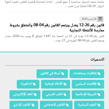
جامعة محمد الشريف مساعدية | سوق أهراس - المادة المشتركة (نظرية القانون، نظرية الحق)
السؤال 01: (10 نقاط): مدى انطب…
26 يونيو 2026
قانون رقم 26-12 يعدل ويتمم القانون رقم 04-08 والمتعلق بشروط
ممارسة الأنشطة التجارية
قانون رقم 26-12 مؤرخ في 22 ذي الحجة عام 1447 الموافق 8 يونيو سنة 2026، يعدل
ويتمم القانون رقم 04-08 المؤرخ في 27 جماد…
التسميات
إتفاقيات ومعاهدات
أسئلة في القانون
الإقتصاد السياسي
الأملاك الوطنية
الدكتوراه
الشريعة الإسلامية
الطب الشرعي
العقد الإلكتروني
العلوم السياسية
القانون الإجتماعي
القانون الإداري