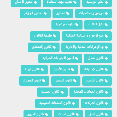
تعلم الفرنسية
تنظيم مهنة المحاماة
حقوق الإنسان
دروس ومحاضرات
دساتير
دساتير الجزائر
دليل الطالب
عقود نموذجية
علم الإجرام والسياسة الجنائية
فلسفة القانون
ق. الإجراءات المدنية والإدارية
قانون إقتصادي
قانون أعمال
قانون الإجراءات الجزائية
قانون الإستهلاك
قانون الأسرة
قانون البيئة
قانون التأمين
قانون التعمير
قانون الجمارك
قانون الجماعات المحلية
قانون الجنسية
قانون الشركات
قانون الصفقات العمومية
قانون العمل
قانون الغابات
قانون المرور