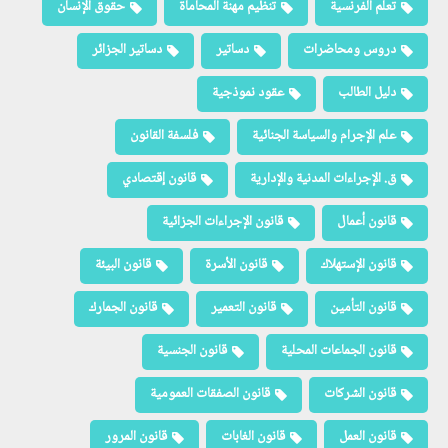
تعلم الفرنسية
تنظيم مهنة المحاماة
حقوق الإنسان
دروس ومحاضرات
دساتير
دساتير الجزائر
دليل الطالب
عقود نموذجية
علم الإجرام والسياسة الجنائية
فلسفة القانون
ق. الإجراءات المدنية والإدارية
قانون إقتصادي
قانون أعمال
قانون الإجراءات الجزائية
قانون الإستهلاك
قانون الأسرة
قانون البيئة
قانون التأمين
قانون التعمير
قانون الجمارك
قانون الجماعات المحلية
قانون الجنسية
قانون الشركات
قانون الصفقات العمومية
قانون العمل
قانون الغابات
قانون المرور