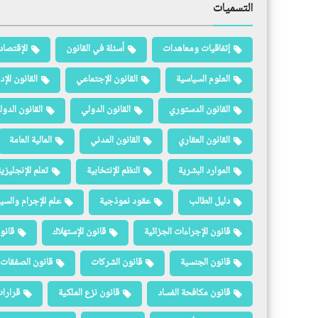
التسميات
إتفاقيات ومعاهدات
أسئلة في القانون
الإقتصاد
العلوم السياسية
القانون الإجتماعي
القانون الإد
القانون الدستوري
القانون الدولي
القانون الدو
القانون العقاري
القانون المدني
المالية العامة
الموارد البشرية
النظم الإنتخابية
تعلم الإنجليزي
دليل الطالب
عقود نموذجية
علم الإجرام والسيا
قانون الإجراءات الجزائية
قانون الإستهلاك
قانو
قانون الجنسية
قانون الشركات
قانون الصفقات 
قانون مكافحة الفساد
قانون نزع الملكية
قرارات