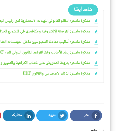
شاهد أيضًا
مذكرة ماستر: النظام القانوني للهيئات الاستشارية لدى رئيس الجمهو
مذكرة ماستر: القرصنة الإلكترونية ومكافحتها في التشريع الجزائري
مذكرة ماستر: أساليب معاملة المحبوسين داخل المؤسسات العقابية 
مذكرة ماستر: إبعاد الأجانب وفقا لقواعد القانون الدولي العام PDF
مذكرة ماستر: جريمة التحريض على خطاب الكراهية والتمييز وفقا ل
مذكرة ماستر: الذكاء الاصطناعي والقانون PDF
نشر
تغريد
مشاركة
LinkedIn
Twitter
Facebook