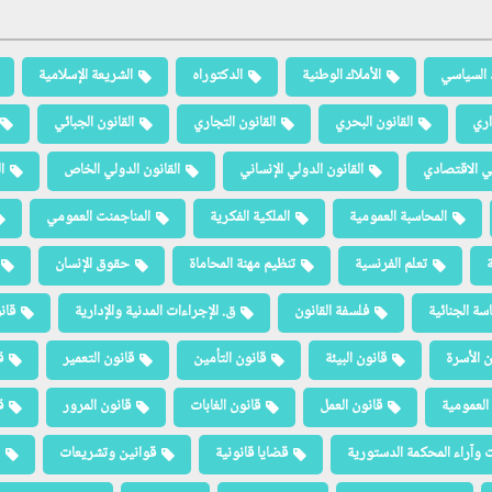
 السياسي
الأملاك الوطنية
الدكتوراه
الشريعة الإسلامية
اري
القانون البحري
القانون التجاري
القانون الجبائي
لي الاقتصادي
القانون الدولي الإنساني
القانون الدولي الخاص
ا
المحاسبة العمومية
الملكية الفكرية
المناجمنت العمومي
ة
تعلم الفرنسية
تنظيم مهنة المحاماة
حقوق الإنسان
سة الجنائية
فلسفة القانون
ق. الإجراءات المدنية والإدارية
قان
ن الأسرة
قانون البيئة
قانون التأمين
قانون التعمير
ق
العمومية
قانون العمل
قانون الغابات
قانون المرور
ق
 وآراء المحكمة الدستورية
قضايا قانونية
قوانين وتشريعات