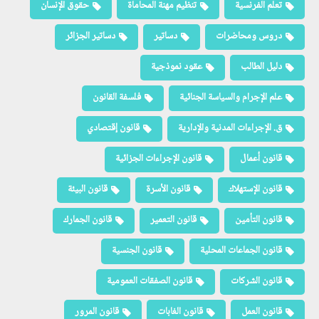
تعلم الفرنسية
تنظيم مهنة المحاماة
حقوق الإنسان
دروس ومحاضرات
دساتير
دساتير الجزائر
دليل الطالب
عقود نموذجية
علم الإجرام والسياسة الجنائية
فلسفة القانون
ق. الإجراءات المدنية والإدارية
قانون إقتصادي
قانون أعمال
قانون الإجراءات الجزائية
قانون الإستهلاك
قانون الأسرة
قانون البيئة
قانون التأمين
قانون التعمير
قانون الجمارك
قانون الجماعات المحلية
قانون الجنسية
قانون الشركات
قانون الصفقات العمومية
قانون العمل
قانون الغابات
قانون المرور