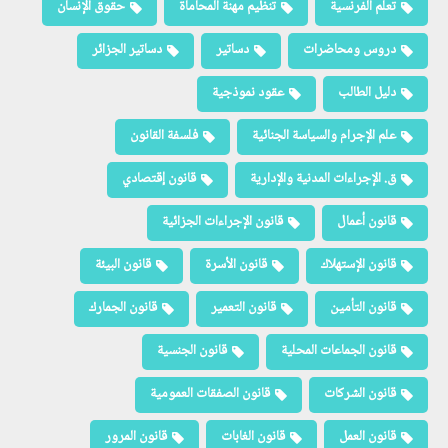
تعلم الفرنسية
تنظيم مهنة المحاماة
حقوق الإنسان
دروس ومحاضرات
دساتير
دساتير الجزائر
دليل الطالب
عقود نموذجية
علم الإجرام والسياسة الجنائية
فلسفة القانون
ق. الإجراءات المدنية والإدارية
قانون إقتصادي
قانون أعمال
قانون الإجراءات الجزائية
قانون الإستهلاك
قانون الأسرة
قانون البيئة
قانون التأمين
قانون التعمير
قانون الجمارك
قانون الجماعات المحلية
قانون الجنسية
قانون الشركات
قانون الصفقات العمومية
قانون العمل
قانون الغابات
قانون المرور