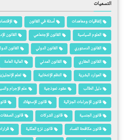
التسميات
إتفاقيات ومعاهدات
أسئلة في القانون
الإقتصاد
العلوم السياسية
القانون الإجتماعي
القانون الإد
القانون الدستوري
القانون الدولي
القانون الدو
القانون العقاري
القانون المدني
المالية العامة
الموارد البشرية
النظم الإنتخابية
تعلم الإنجليزي
دليل الطالب
عقود نموذجية
علم الإجرام والسيا
قانون الإجراءات الجزائية
قانون الإستهلاك
قانو
قانون الجنسية
قانون الشركات
قانون الصفقات 
قانون مكافحة الفساد
قانون نزع الملكية
قرارات