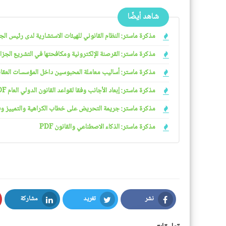
شاهد أيضًا
مذكرة ماستر: النظام القانوني للهيئات الاستشارية لدى رئيس الجمهو
مذكرة ماستر: القرصنة الإلكترونية ومكافحتها في التشريع الجزائري
مذكرة ماستر: أساليب معاملة المحبوسين داخل المؤسسات العقابية 
مذكرة ماستر: إبعاد الأجانب وفقا لقواعد القانون الدولي العام PDF
مذكرة ماستر: جريمة التحريض على خطاب الكراهية والتمييز وفقا ل
مذكرة ماستر: الذكاء الاصطناعي والقانون PDF
نشر
تغريد
مشاركة
LinkedIn
Twitter
Facebook