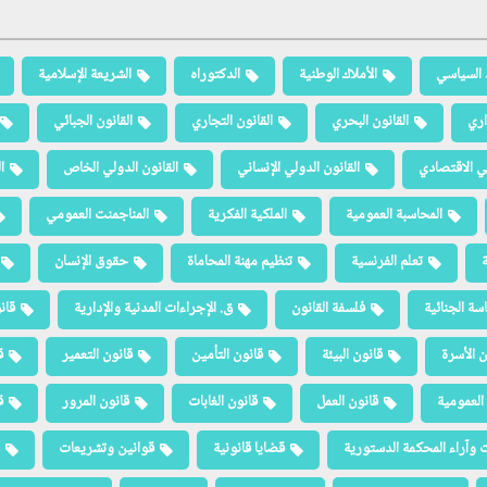
 السياسي
الأملاك الوطنية
الدكتوراه
الشريعة الإسلامية
اري
القانون البحري
القانون التجاري
القانون الجبائي
لي الاقتصادي
القانون الدولي الإنساني
القانون الدولي الخاص
ا
المحاسبة العمومية
الملكية الفكرية
المناجمنت العمومي
ة
تعلم الفرنسية
تنظيم مهنة المحاماة
حقوق الإنسان
سة الجنائية
فلسفة القانون
ق. الإجراءات المدنية والإدارية
قان
ن الأسرة
قانون البيئة
قانون التأمين
قانون التعمير
ق
العمومية
قانون العمل
قانون الغابات
قانون المرور
ق
 وآراء المحكمة الدستورية
قضايا قانونية
قوانين وتشريعات