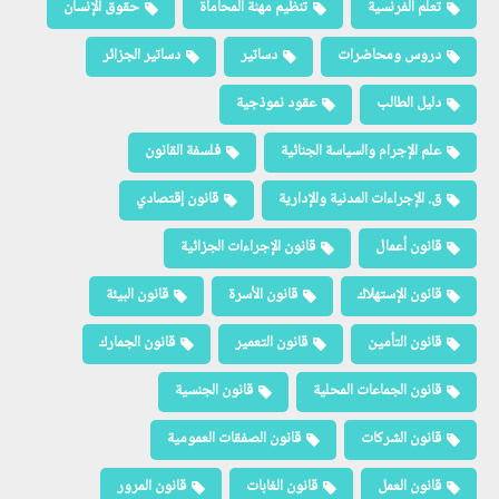
تعلم الفرنسية
تنظيم مهنة المحاماة
حقوق الإنسان
دروس ومحاضرات
دساتير
دساتير الجزائر
دليل الطالب
عقود نموذجية
علم الإجرام والسياسة الجنائية
فلسفة القانون
ق. الإجراءات المدنية والإدارية
قانون إقتصادي
قانون أعمال
قانون الإجراءات الجزائية
قانون الإستهلاك
قانون الأسرة
قانون البيئة
قانون التأمين
قانون التعمير
قانون الجمارك
قانون الجماعات المحلية
قانون الجنسية
قانون الشركات
قانون الصفقات العمومية
قانون العمل
قانون الغابات
قانون المرور