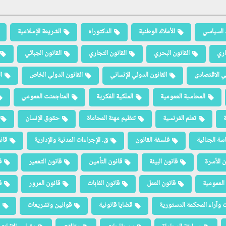
 السياسي
الأملاك الوطنية
الدكتوراه
الشريعة الإسلامية
اري
القانون البحري
القانون التجاري
القانون الجبائي
لي الاقتصادي
القانون الدولي الإنساني
القانون الدولي الخاص
ا
المحاسبة العمومية
الملكية الفكرية
المناجمنت العمومي
ة
تعلم الفرنسية
تنظيم مهنة المحاماة
حقوق الإنسان
سة الجنائية
فلسفة القانون
ق. الإجراءات المدنية والإدارية
قان
ن الأسرة
قانون البيئة
قانون التأمين
قانون التعمير
ق
العمومية
قانون العمل
قانون الغابات
قانون المرور
ق
 وآراء المحكمة الدستورية
قضايا قانونية
قوانين وتشريعات