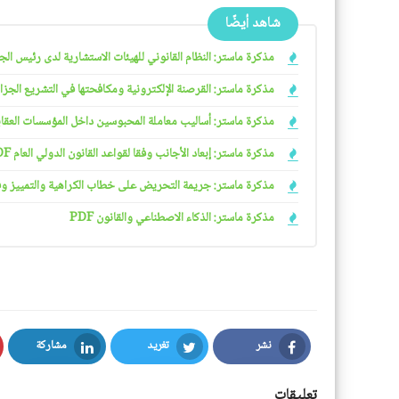
شاهد أيضًا
مذكرة ماستر: النظام القانوني للهيئات الاستشارية لدى رئيس الجمهو
مذكرة ماستر: القرصنة الإلكترونية ومكافحتها في التشريع الجزائري
مذكرة ماستر: أساليب معاملة المحبوسين داخل المؤسسات العقابية 
مذكرة ماستر: إبعاد الأجانب وفقا لقواعد القانون الدولي العام PDF
مذكرة ماستر: جريمة التحريض على خطاب الكراهية والتمييز وفقا ل
مذكرة ماستر: الذكاء الاصطناعي والقانون PDF
نشر
تغريد
مشاركة
LinkedIn
Twitter
Facebook
تعليقات