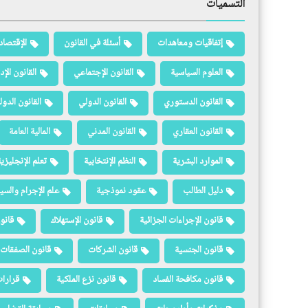
التسميات
إتفاقيات ومعاهدات
أسئلة في القانون
الإقتصاد
العلوم السياسية
القانون الإجتماعي
القانون الإد
القانون الدستوري
القانون الدولي
القانون الدو
القانون العقاري
القانون المدني
المالية العامة
الموارد البشرية
النظم الإنتخابية
تعلم الإنجليزي
دليل الطالب
عقود نموذجية
علم الإجرام والسيا
قانون الإجراءات الجزائية
قانون الإستهلاك
قانو
قانون الجنسية
قانون الشركات
قانون الصفقات 
قانون مكافحة الفساد
قانون نزع الملكية
قرارات