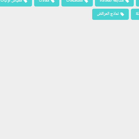
مسابقة المحاماة
مصطلحات
مقالات
مقياس الإثبات
لة
نماذج العرائض