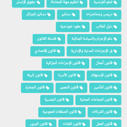
تعلم الفرنسية
تنظيم مهنة المحاماة
حقوق الإنسان
دروس ومحاضرات
دساتير
دساتير الجزائر
دليل الطالب
عقود نموذجية
علم الإجرام والسياسة الجنائية
فلسفة القانون
ق. الإجراءات المدنية والإدارية
قانون إقتصادي
قانون أعمال
قانون الإجراءات الجزائية
قانون الإستهلاك
قانون الأسرة
قانون البيئة
قانون التأمين
قانون التعمير
قانون الجمارك
قانون الجماعات المحلية
قانون الجنسية
قانون الشركات
قانون الصفقات العمومية
قانون العمل
قانون الغابات
قانون المرور