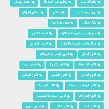
تعلم الفرنسية
تنظيم مهنة المحاماة
حقوق الإنسان
دروس ومحاضرات
دساتير
دساتير الجزائر
دليل الطالب
عقود نموذجية
علم الإجرام والسياسة الجنائية
فلسفة القانون
ق. الإجراءات المدنية والإدارية
قانون إقتصادي
قانون أعمال
قانون الإجراءات الجزائية
قانون الإستهلاك
قانون الأسرة
قانون البيئة
قانون التأمين
قانون التعمير
قانون الجمارك
قانون الجماعات المحلية
قانون الجنسية
قانون الشركات
قانون الصفقات العمومية
قانون العمل
قانون الغابات
قانون المرور