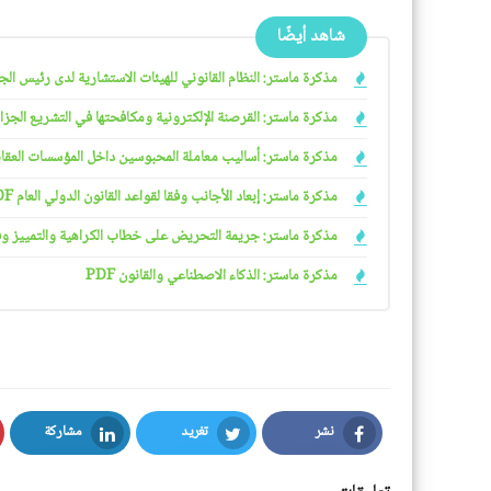
شاهد أيضًا
مذكرة ماستر: النظام القانوني للهيئات الاستشارية لدى رئيس الجمهو
مذكرة ماستر: القرصنة الإلكترونية ومكافحتها في التشريع الجزائري
مذكرة ماستر: أساليب معاملة المحبوسين داخل المؤسسات العقابية 
مذكرة ماستر: إبعاد الأجانب وفقا لقواعد القانون الدولي العام PDF
مذكرة ماستر: جريمة التحريض على خطاب الكراهية والتمييز وفقا ل
مذكرة ماستر: الذكاء الاصطناعي والقانون PDF
نشر
تغريد
مشاركة
LinkedIn
Twitter
Facebook