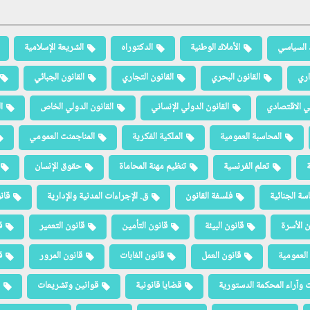
 السياسي
الأملاك الوطنية
الدكتوراه
الشريعة الإسلامية
اري
القانون البحري
القانون التجاري
القانون الجبائي
لي الاقتصادي
القانون الدولي الإنساني
القانون الدولي الخاص
ا
المحاسبة العمومية
الملكية الفكرية
المناجمنت العمومي
ة
تعلم الفرنسية
تنظيم مهنة المحاماة
حقوق الإنسان
سة الجنائية
فلسفة القانون
ق. الإجراءات المدنية والإدارية
قان
ن الأسرة
قانون البيئة
قانون التأمين
قانون التعمير
ق
العمومية
قانون العمل
قانون الغابات
قانون المرور
ق
 وآراء المحكمة الدستورية
قضايا قانونية
قوانين وتشريعات