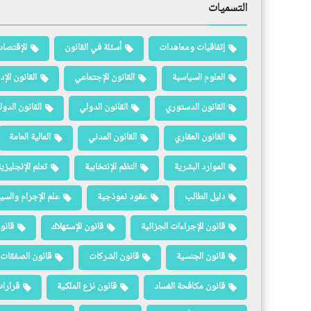
التسميات
إتفاقيات ومعاهدات
أسئلة في القانون
الإقتصاد
العلوم السياسية
القانون الإجتماعي
القانون الإد
القانون الدستوري
القانون الدولي
القانون الدو
القانون العقاري
القانون المدني
المالية العامة
الموارد البشرية
النظم الإنتخابية
تعلم الإنجليزي
دليل الطالب
عقود نموذجية
علم الإجرام والسيا
قانون الإجراءات الجزائية
قانون الإستهلاك
قانو
قانون الجنسية
قانون الشركات
قانون الصفقات 
قانون مكافحة الفساد
قانون نزع الملكية
قرارات