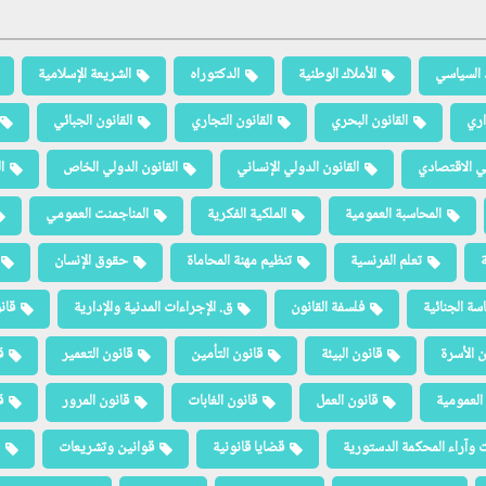
 السياسي
الأملاك الوطنية
الدكتوراه
الشريعة الإسلامية
اري
القانون البحري
القانون التجاري
القانون الجبائي
لي الاقتصادي
القانون الدولي الإنساني
القانون الدولي الخاص
ا
المحاسبة العمومية
الملكية الفكرية
المناجمنت العمومي
ة
تعلم الفرنسية
تنظيم مهنة المحاماة
حقوق الإنسان
سة الجنائية
فلسفة القانون
ق. الإجراءات المدنية والإدارية
قان
ن الأسرة
قانون البيئة
قانون التأمين
قانون التعمير
ق
العمومية
قانون العمل
قانون الغابات
قانون المرور
ق
 وآراء المحكمة الدستورية
قضايا قانونية
قوانين وتشريعات