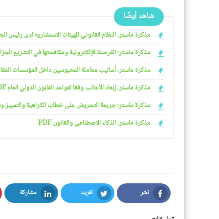
شاهد أيضًا
مذكرة ماستر: النظام القانوني للهيئات الاستشارية لدى رئيس الجمهو
مذكرة ماستر: القرصنة الإلكترونية ومكافحتها في التشريع الجزائري
مذكرة ماستر: أساليب معاملة المحبوسين داخل المؤسسات العقابية 
مذكرة ماستر: إبعاد الأجانب وفقا لقواعد القانون الدولي العام PDF
مذكرة ماستر: جريمة التحريض على خطاب الكراهية والتمييز وفقا ل
مذكرة ماستر: الذكاء الاصطناعي والقانون PDF
نشر
تغريد
مشاركة
LinkedIn
Twitter
Facebook