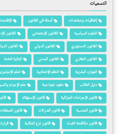
التسميات
إتفاقيات ومعاهدات
أسئلة في القانون
الإقتصاد
العلوم السياسية
القانون الإجتماعي
القانون الإد
القانون الدستوري
القانون الدولي
القانون الدو
القانون العقاري
القانون المدني
المالية العامة
الموارد البشرية
النظم الإنتخابية
تعلم الإنجليزي
دليل الطالب
عقود نموذجية
علم الإجرام والسيا
قانون الإجراءات الجزائية
قانون الإستهلاك
قانو
قانون الجنسية
قانون الشركات
قانون الصفقات 
قانون مكافحة الفساد
قانون نزع الملكية
قرارات