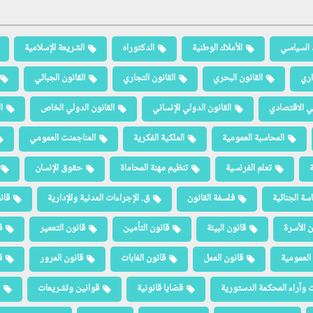
 السياسي
الأملاك الوطنية
الدكتوراه
الشريعة الإسلامية
اري
القانون البحري
القانون التجاري
القانون الجبائي
لي الاقتصادي
القانون الدولي الإنساني
القانون الدولي الخاص
ا
المحاسبة العمومية
الملكية الفكرية
المناجمنت العمومي
ة
تعلم الفرنسية
تنظيم مهنة المحاماة
حقوق الإنسان
سة الجنائية
فلسفة القانون
ق. الإجراءات المدنية والإدارية
قان
ن الأسرة
قانون البيئة
قانون التأمين
قانون التعمير
ق
العمومية
قانون العمل
قانون الغابات
قانون المرور
ق
 وآراء المحكمة الدستورية
قضايا قانونية
قوانين وتشريعات