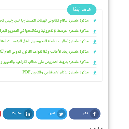
شاهد أيضًا
مذكرة ماستر: النظام القانوني للهيئات الاستشارية لدى رئيس الجمهو
مذكرة ماستر: القرصنة الإلكترونية ومكافحتها في التشريع الجزائري
مذكرة ماستر: أساليب معاملة المحبوسين داخل المؤسسات العقابية 
مذكرة ماستر: إبعاد الأجانب وفقا لقواعد القانون الدولي العام PDF
مذكرة ماستر: جريمة التحريض على خطاب الكراهية والتمييز وفقا ل
مذكرة ماستر: الذكاء الاصطناعي والقانون PDF
نشر
تغريد
مشاركة
LinkedIn
Twitter
Facebook