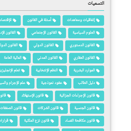
التسميات
إتفاقيات ومعاهدات
أسئلة في القانون
الإقتصاد
العلوم السياسية
القانون الإجتماعي
القانون الإد
القانون الدستوري
القانون الدولي
القانون الدو
القانون العقاري
القانون المدني
المالية العامة
الموارد البشرية
النظم الإنتخابية
تعلم الإنجليزي
دليل الطالب
عقود نموذجية
علم الإجرام والسيا
قانون الإجراءات الجزائية
قانون الإستهلاك
قانو
قانون الجنسية
قانون الشركات
قانون الصفقات 
قانون مكافحة الفساد
قانون نزع الملكية
قرارات