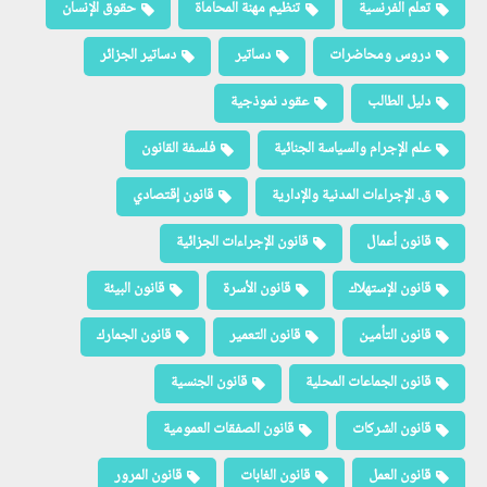
تعلم الفرنسية
تنظيم مهنة المحاماة
حقوق الإنسان
دروس ومحاضرات
دساتير
دساتير الجزائر
دليل الطالب
عقود نموذجية
علم الإجرام والسياسة الجنائية
فلسفة القانون
ق. الإجراءات المدنية والإدارية
قانون إقتصادي
قانون أعمال
قانون الإجراءات الجزائية
قانون الإستهلاك
قانون الأسرة
قانون البيئة
قانون التأمين
قانون التعمير
قانون الجمارك
قانون الجماعات المحلية
قانون الجنسية
قانون الشركات
قانون الصفقات العمومية
قانون العمل
قانون الغابات
قانون المرور