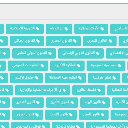
 السياسي
الأملاك الوطنية
الدكتوراه
الشريعة الإسلامية
اري
القانون البحري
القانون التجاري
القانون الجبائي
لي الاقتصادي
القانون الدولي الإنساني
القانون الدولي الخاص
ا
المحاسبة العمومية
الملكية الفكرية
المناجمنت العمومي
ة
تعلم الفرنسية
تنظيم مهنة المحاماة
حقوق الإنسان
سة الجنائية
فلسفة القانون
ق. الإجراءات المدنية والإدارية
قان
ن الأسرة
قانون البيئة
قانون التأمين
قانون التعمير
ق
العمومية
قانون العمل
قانون الغابات
قانون المرور
ق
 وآراء المحكمة الدستورية
قضايا قانونية
قوانين وتشريعات