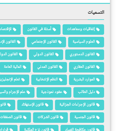
التسميات
إتفاقيات ومعاهدات
أسئلة في القانون
الإقتصاد
العلوم السياسية
القانون الإجتماعي
القانون الإد
القانون الدستوري
القانون الدولي
القانون الدو
القانون العقاري
القانون المدني
المالية العامة
الموارد البشرية
النظم الإنتخابية
تعلم الإنجليزي
دليل الطالب
عقود نموذجية
علم الإجرام والسيا
قانون الإجراءات الجزائية
قانون الإستهلاك
قانو
قانون الجنسية
قانون الشركات
قانون الصفقات 
قانون مكافحة الفساد
قانون نزع الملكية
قرارات