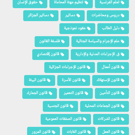
تعلم الفرنسية
تنظيم مهنة المحاماة
حقوق الإنسان
دروس ومحاضرات
دساتير
دساتير الجزائر
دليل الطالب
عقود نموذجية
علم الإجرام والسياسة الجنائية
فلسفة القانون
ق. الإجراءات المدنية والإدارية
قانون إقتصادي
قانون أعمال
قانون الإجراءات الجزائية
قانون الإستهلاك
قانون الأسرة
قانون البيئة
قانون التأمين
قانون التعمير
قانون الجمارك
قانون الجماعات المحلية
قانون الجنسية
قانون الشركات
قانون الصفقات العمومية
قانون العمل
قانون الغابات
قانون المرور