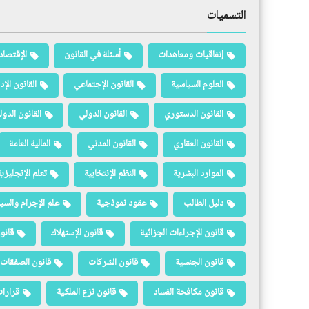
التسميات
إتفاقيات ومعاهدات
أسئلة في القانون
الإقتصاد
العلوم السياسية
القانون الإجتماعي
القانون الإد
القانون الدستوري
القانون الدولي
القانون الدو
القانون العقاري
القانون المدني
المالية العامة
الموارد البشرية
النظم الإنتخابية
تعلم الإنجليزي
دليل الطالب
عقود نموذجية
علم الإجرام والسيا
قانون الإجراءات الجزائية
قانون الإستهلاك
قانو
قانون الجنسية
قانون الشركات
قانون الصفقات 
قانون مكافحة الفساد
قانون نزع الملكية
قرارات