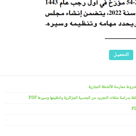
التحميـل