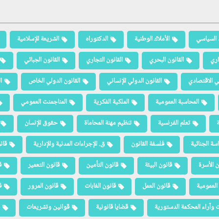
 السياسي
الأملاك الوطنية
الدكتوراه
الشريعة الإسلامية
اري
القانون البحري
القانون التجاري
القانون الجبائي
لي الاقتصادي
القانون الدولي الإنساني
القانون الدولي الخاص
ا
المحاسبة العمومية
الملكية الفكرية
المناجمنت العمومي
ة
تعلم الفرنسية
تنظيم مهنة المحاماة
حقوق الإنسان
سة الجنائية
فلسفة القانون
ق. الإجراءات المدنية والإدارية
قان
ن الأسرة
قانون البيئة
قانون التأمين
قانون التعمير
ق
العمومية
قانون العمل
قانون الغابات
قانون المرور
ق
 وآراء المحكمة الدستورية
قضايا قانونية
قوانين وتشريعات