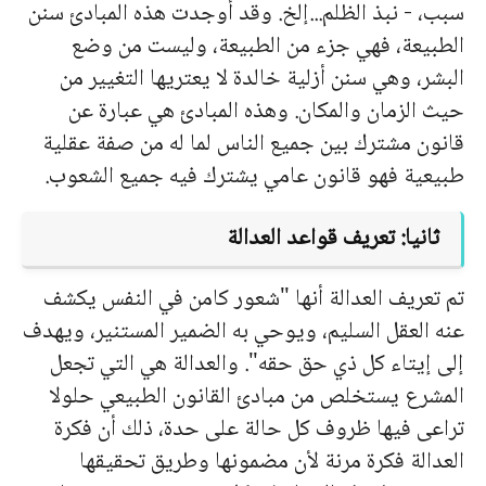
سبب، - نبذ الظلم...إلخ. وقد أوجدت هذه المبادئ سنن
الطبیعة، فهي جزء من الطبیعة، ولیست من وضع
البشر، وهي سنن أزلیة خالدة لا یعتریها التغییر من
حیث الزمان والمكان. وهذه المبادئ هي عبارة عن
قانون مشترك بین جمیع الناس لما له من صفة عقلیة
طبیعیة فهو قانون عامي یشترك فیه جمیع الشعوب.
ثانیا: تعریف قواعد العدالة
تم تعریف العدالة أنها "شعور كامن في النفس یكشف
عنه العقل السلیم، ویوحي به الضمیر المستنیر، ویهدف
إلى إیتاء كل ذي حق حقه". والعدالة هي التي تجعل
المشرع یستخلص من مبادئ القانون الطبیعي حلولا
تراعى فیها ظروف كل حالة على حدة، ذلك أن فكرة
العدالة فكرة مرنة لأن مضمونها وطریق تحقیقها