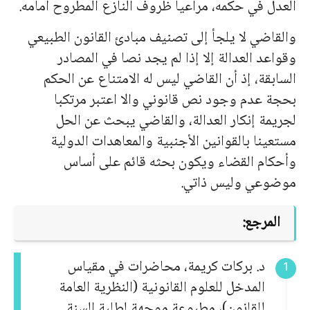
العدل في حكمه، مراعیا ظروف النازع المطروح أمامه.
والقاضي لا یلجأ إلى تصنیف مبادئ القانون الطبیعي
وقواعد العدالة إلا إذا لم یجد نصا في المصادر
السابقة، إذ أن القاضي لیس له الامتناع عن الحكم
بحجة عدم وجود نص قانوني والا اعتبر مرتكبا
لجریمة إنكار العدالة، والقاضي یبحث عن الحل
مستعینا بالقوانین الأجنبیة والمعاهدات الدولیة
وأحكام القضاء ویكون بحثه قائم على أساس
موضوعي ولیس ذاتي.
المرجع:
د. بركات كريمة، محاضرات في مقياس
المدخل للعلوم القانونية (النظرية العامة
للقانون)، مطبوعة موجهة لطلبة السنة