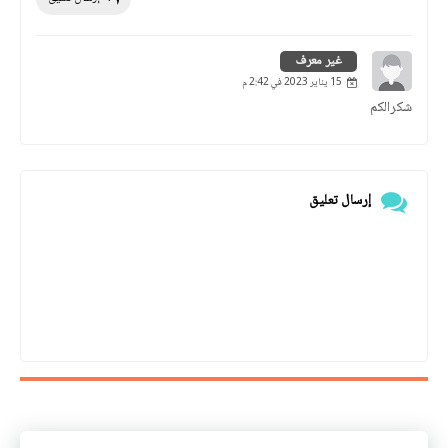
غير معرف
15 يناير 2023 في 2:42 م
شكرالكم
إرسال تعليق