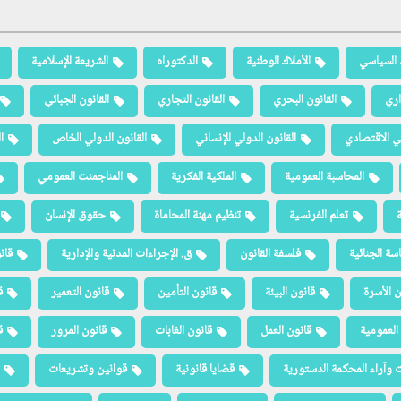
 السياسي
الأملاك الوطنية
الدكتوراه
الشريعة الإسلامية
اري
القانون البحري
القانون التجاري
القانون الجبائي
لي الاقتصادي
القانون الدولي الإنساني
القانون الدولي الخاص
ا
المحاسبة العمومية
الملكية الفكرية
المناجمنت العمومي
ة
تعلم الفرنسية
تنظيم مهنة المحاماة
حقوق الإنسان
سة الجنائية
فلسفة القانون
ق. الإجراءات المدنية والإدارية
قان
ن الأسرة
قانون البيئة
قانون التأمين
قانون التعمير
ق
العمومية
قانون العمل
قانون الغابات
قانون المرور
ق
 وآراء المحكمة الدستورية
قضايا قانونية
قوانين وتشريعات