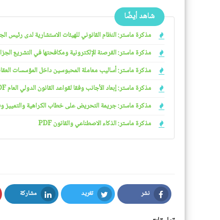
شاهد أيضًا
مذكرة ماستر: النظام القانوني للهيئات الاستشارية لدى رئيس الجمهو
مذكرة ماستر: القرصنة الإلكترونية ومكافحتها في التشريع الجزائري
مذكرة ماستر: أساليب معاملة المحبوسين داخل المؤسسات العقابية 
مذكرة ماستر: إبعاد الأجانب وفقا لقواعد القانون الدولي العام PDF
مذكرة ماستر: جريمة التحريض على خطاب الكراهية والتمييز وفقا ل
مذكرة ماستر: الذكاء الاصطناعي والقانون PDF
نشر
تغريد
مشاركة
LinkedIn
Twitter
Facebook