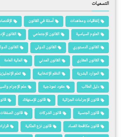
التسميات
إتفاقيات ومعاهدات
أسئلة في القانون
الإقتصاد
العلوم السياسية
القانون الإجتماعي
القانون الإد
القانون الدستوري
القانون الدولي
القانون الدو
القانون العقاري
القانون المدني
المالية العامة
الموارد البشرية
النظم الإنتخابية
تعلم الإنجليزي
دليل الطالب
عقود نموذجية
علم الإجرام والسيا
قانون الإجراءات الجزائية
قانون الإستهلاك
قانو
قانون الجنسية
قانون الشركات
قانون الصفقات 
قانون مكافحة الفساد
قانون نزع الملكية
قرارات