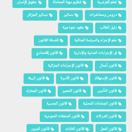
تعلم الفرنسية
تنظيم مهنة المحاماة
حقوق الإنسان
دروس ومحاضرات
دساتير
دساتير الجزائر
دليل الطالب
عقود نموذجية
علم الإجرام والسياسة الجنائية
فلسفة القانون
ق. الإجراءات المدنية والإدارية
قانون إقتصادي
قانون أعمال
قانون الإجراءات الجزائية
قانون الإستهلاك
قانون الأسرة
قانون البيئة
قانون التأمين
قانون التعمير
قانون الجمارك
قانون الجماعات المحلية
قانون الجنسية
قانون الشركات
قانون الصفقات العمومية
قانون العمل
قانون الغابات
قانون المرور