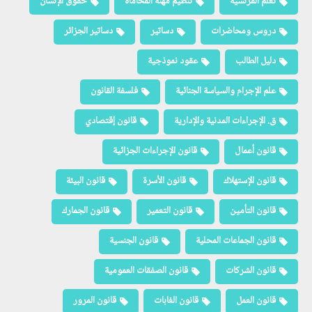
تعلم الفرنسية
تنظيم مهنة المحاماة
حقوق الإنسان
دروس ومحاضرات
دساتير
دساتير الجزائر
دليل الطالب
عقود نموذجية
علم الإجرام والسياسة الجنائية
فلسفة القانون
ق. الإجراءات المدنية والإدارية
قانون إقتصادي
قانون أعمال
قانون الإجراءات الجزائية
قانون الإستهلاك
قانون الأسرة
قانون البيئة
قانون التأمين
قانون التعمير
قانون الجمارك
قانون الجماعات المحلية
قانون الجنسية
قانون الشركات
قانون الصفقات العمومية
قانون العمل
قانون الغابات
قانون المرور