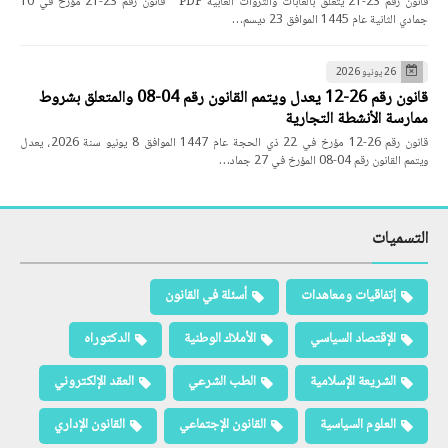
قانون رقم 23-21 يتعلق بالغابات والثروات الغابية PDF قانون رقم 23-21 مؤرخ في 10
جمادي الثانية عام 1445 الموافق 23 ديسم…
26 يونيو 2026
قانون رقم 26-12 يعدل ويتمم القانون رقم 04-08 والمتعلق بشروط
ممارسة الأنشطة التجارية
قانون رقم 26-12 مؤرخ في 22 ذي الحجة عام 1447 الموافق 8 يونيو سنة 2026، يعدل
ويتمم القانون رقم 04-08 المؤرخ في 27 جماد…
التسميات
إتفاقيات ومعاهدات
أسئلة في القانون
الإقتصاد السياسي
الأملاك الوطنية
الدكتوراه
الشريعة الإسلامية
الطب الشرعي
العقد الإلكتروني
العلوم السياسية
القانون الإجتماعي
القانون الإداري