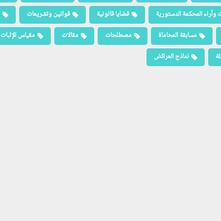
 وآراء المحكمة الدستورية
قضايا قانونية
قوانين وتشريعات
مسابقة المحاماة
مصطلحات
مقالات
مقياس الإثبات
لة
نماذج العرائض