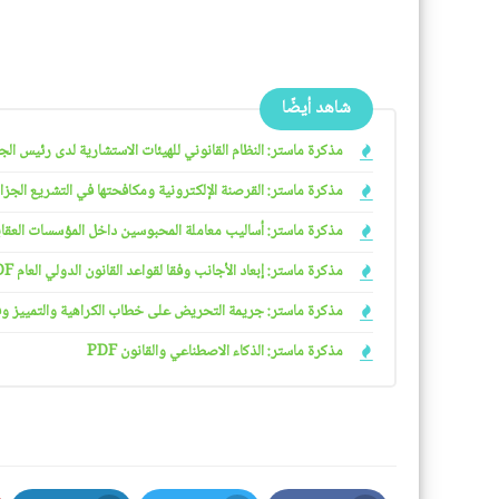
شاهد أيضًا
مذكرة ماستر: النظام القانوني للهيئات الاستشارية لدى رئيس الجمهو
مذكرة ماستر: القرصنة الإلكترونية ومكافحتها في التشريع الجزائري
مذكرة ماستر: أساليب معاملة المحبوسين داخل المؤسسات العقابية 
مذكرة ماستر: إبعاد الأجانب وفقا لقواعد القانون الدولي العام PDF
مذكرة ماستر: جريمة التحريض على خطاب الكراهية والتمييز وفقا ل
مذكرة ماستر: الذكاء الاصطناعي والقانون PDF