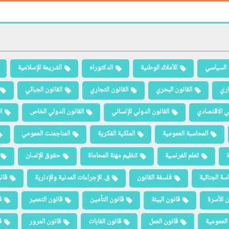
 السياسي
الأملاك الوطنية
الدكتوراه
الشريعة الإسلامية
اري
القانون البحري
القانون التجاري
القانون الجبائي
لي الاقتصادي
القانون الدولي الإنساني
القانون الدولي الخاص
ا
المحاسبة العمومية
الملكية الفكرية
المناجمنت العمومي
ة
تعلم الفرنسية
تنظيم مهنة المحاماة
حقوق الإنسان
سة الجنائية
فلسفة القانون
ق. الإجراءات المدنية والإدارية
قان
ن الأسرة
قانون البيئة
قانون التأمين
قانون التعمير
ق
العمومية
قانون العمل
قانون الغابات
قانون المرور
ق