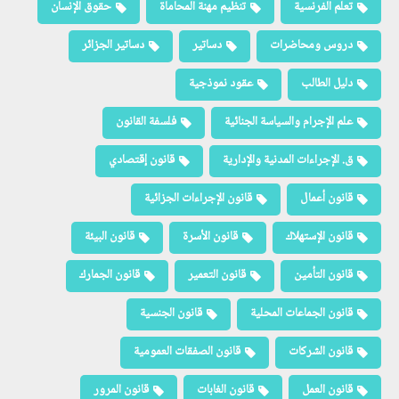
تعلم الفرنسية
تنظيم مهنة المحاماة
حقوق الإنسان
دروس ومحاضرات
دساتير
دساتير الجزائر
دليل الطالب
عقود نموذجية
علم الإجرام والسياسة الجنائية
فلسفة القانون
ق. الإجراءات المدنية والإدارية
قانون إقتصادي
قانون أعمال
قانون الإجراءات الجزائية
قانون الإستهلاك
قانون الأسرة
قانون البيئة
قانون التأمين
قانون التعمير
قانون الجمارك
قانون الجماعات المحلية
قانون الجنسية
قانون الشركات
قانون الصفقات العمومية
قانون العمل
قانون الغابات
قانون المرور