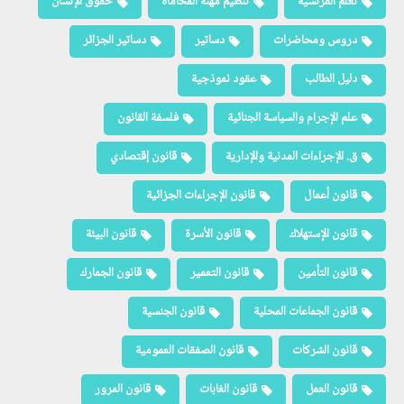
تعلم الفرنسية
تنظيم مهنة المحاماة
حقوق الإنسان
دروس ومحاضرات
دساتير
دساتير الجزائر
دليل الطالب
عقود نموذجية
علم الإجرام والسياسة الجنائية
فلسفة القانون
ق. الإجراءات المدنية والإدارية
قانون إقتصادي
قانون أعمال
قانون الإجراءات الجزائية
قانون الإستهلاك
قانون الأسرة
قانون البيئة
قانون التأمين
قانون التعمير
قانون الجمارك
قانون الجماعات المحلية
قانون الجنسية
قانون الشركات
قانون الصفقات العمومية
قانون العمل
قانون الغابات
قانون المرور