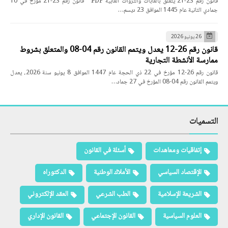
قانون رقم 23-21 يتعلق بالغابات والثروات الغابية PDF قانون رقم 23-21 مؤرخ في 10
جمادي الثانية عام 1445 الموافق 23 ديسم…
26 يونيو 2026
قانون رقم 26-12 يعدل ويتمم القانون رقم 04-08 والمتعلق بشروط
ممارسة الأنشطة التجارية
قانون رقم 26-12 مؤرخ في 22 ذي الحجة عام 1447 الموافق 8 يونيو سنة 2026، يعدل
ويتمم القانون رقم 04-08 المؤرخ في 27 جماد…
التسميات
إتفاقيات ومعاهدات
أسئلة في القانون
الإقتصاد السياسي
الأملاك الوطنية
الدكتوراه
الشريعة الإسلامية
الطب الشرعي
العقد الإلكتروني
العلوم السياسية
القانون الإجتماعي
القانون الإداري