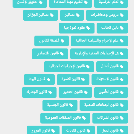
تعلم الفرنسية
تنظيم مهنة المحاماة
حقوق الإنسان
دروس ومحاضرات
دساتير
دساتير الجزائر
دليل الطالب
عقود نموذجية
علم الإجرام والسياسة الجنائية
فلسفة القانون
ق. الإجراءات المدنية والإدارية
قانون إقتصادي
قانون أعمال
قانون الإجراءات الجزائية
قانون الإستهلاك
قانون الأسرة
قانون البيئة
قانون التأمين
قانون التعمير
قانون الجمارك
قانون الجماعات المحلية
قانون الجنسية
قانون الشركات
قانون الصفقات العمومية
قانون العمل
قانون الغابات
قانون المرور