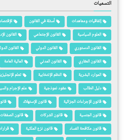
التسميات
إتفاقيات ومعاهدات
أسئلة في القانون
الإقتصاد
العلوم السياسية
القانون الإجتماعي
القانون الإد
القانون الدستوري
القانون الدولي
القانون الدو
القانون العقاري
القانون المدني
المالية العامة
الموارد البشرية
النظم الإنتخابية
تعلم الإنجليزي
دليل الطالب
عقود نموذجية
علم الإجرام والسيا
قانون الإجراءات الجزائية
قانون الإستهلاك
قانو
قانون الجنسية
قانون الشركات
قانون الصفقات 
قانون مكافحة الفساد
قانون نزع الملكية
قرارات