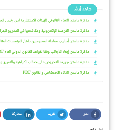
شاهد أيضًا
مذكرة ماستر: النظام القانوني للهيئات الاستشارية لدى رئيس الجمهو
مذكرة ماستر: القرصنة الإلكترونية ومكافحتها في التشريع الجزائري
مذكرة ماستر: أساليب معاملة المحبوسين داخل المؤسسات العقابية 
مذكرة ماستر: إبعاد الأجانب وفقا لقواعد القانون الدولي العام PDF
مذكرة ماستر: جريمة التحريض على خطاب الكراهية والتمييز وفقا ل
مذكرة ماستر: الذكاء الاصطناعي والقانون PDF
نشر
تغريد
مشاركة
LinkedIn
Twitter
Facebook