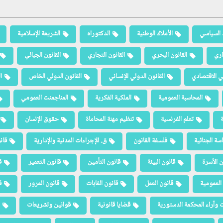
 السياسي
الأملاك الوطنية
الدكتوراه
الشريعة الإسلامية
اري
القانون البحري
القانون التجاري
القانون الجبائي
لي الاقتصادي
القانون الدولي الإنساني
القانون الدولي الخاص
ا
المحاسبة العمومية
الملكية الفكرية
المناجمنت العمومي
ة
تعلم الفرنسية
تنظيم مهنة المحاماة
حقوق الإنسان
سة الجنائية
فلسفة القانون
ق. الإجراءات المدنية والإدارية
قان
ن الأسرة
قانون البيئة
قانون التأمين
قانون التعمير
ق
العمومية
قانون العمل
قانون الغابات
قانون المرور
ق
 وآراء المحكمة الدستورية
قضايا قانونية
قوانين وتشريعات