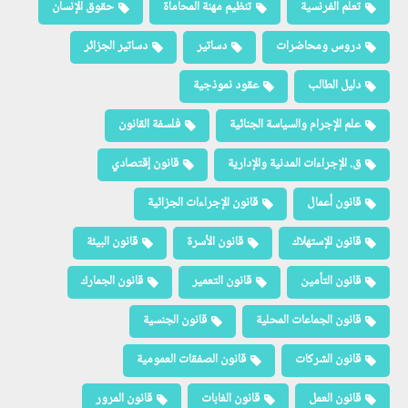
تعلم الفرنسية
تنظيم مهنة المحاماة
حقوق الإنسان
دروس ومحاضرات
دساتير
دساتير الجزائر
دليل الطالب
عقود نموذجية
علم الإجرام والسياسة الجنائية
فلسفة القانون
ق. الإجراءات المدنية والإدارية
قانون إقتصادي
قانون أعمال
قانون الإجراءات الجزائية
قانون الإستهلاك
قانون الأسرة
قانون البيئة
قانون التأمين
قانون التعمير
قانون الجمارك
قانون الجماعات المحلية
قانون الجنسية
قانون الشركات
قانون الصفقات العمومية
قانون العمل
قانون الغابات
قانون المرور