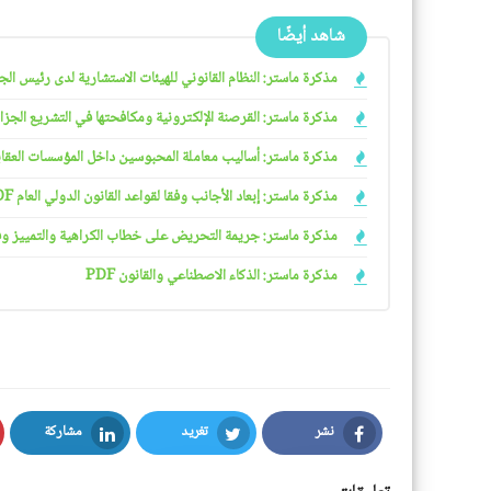
شاهد أيضًا
مذكرة ماستر: النظام القانوني للهيئات الاستشارية لدى رئيس الجمهو
مذكرة ماستر: القرصنة الإلكترونية ومكافحتها في التشريع الجزائري
مذكرة ماستر: أساليب معاملة المحبوسين داخل المؤسسات العقابية 
مذكرة ماستر: إبعاد الأجانب وفقا لقواعد القانون الدولي العام PDF
مذكرة ماستر: جريمة التحريض على خطاب الكراهية والتمييز وفقا ل
مذكرة ماستر: الذكاء الاصطناعي والقانون PDF
نشر
تغريد
مشاركة
LinkedIn
Twitter
Facebook