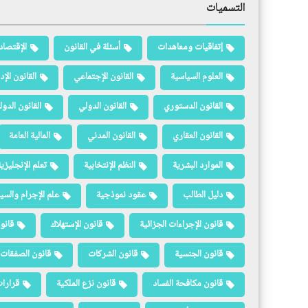
التسميات
إتفاقيات ومعاهدات
أسئلة في القانون
الإقتصاد
العلوم السياسية
القانون الإجتماعي
القانون الإد
القانون الدستوري
القانون الدولي
القانون الدو
القانون العقاري
القانون المدني
المالية العامة
الموارد البشرية
النظم الإنتخابية
تعلم الإنجليزي
دليل الطالب
عقود نموذجية
علم الإجرام والسيا
قانون الإجراءات الجزائية
قانون الإستهلاك
قانو
قانون الجنسية
قانون الشركات
قانون الصفقات 
قانون مكافحة الفساد
قانون نزع الملكية
قرارات