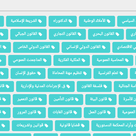
 السياسي
الأملاك الوطنية
الدكتوراه
الشريعة الإسلامية
اري
القانون البحري
القانون التجاري
القانون الجبائي
لي الاقتصادي
القانون الدولي الإنساني
القانون الدولي الخاص
ا
المحاسبة العمومية
الملكية الفكرية
المناجمنت العمومي
ة
تعلم الفرنسية
تنظيم مهنة المحاماة
حقوق الإنسان
سة الجنائية
فلسفة القانون
ق. الإجراءات المدنية والإدارية
قان
ن الأسرة
قانون البيئة
قانون التأمين
قانون التعمير
ق
العمومية
قانون العمل
قانون الغابات
قانون المرور
ق
 وآراء المحكمة الدستورية
قضايا قانونية
قوانين وتشريعات