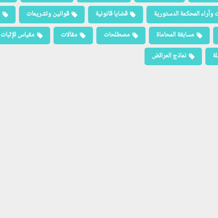
 وآراء المحكمة الدستورية
قضايا قانونية
قوانين وتشريعات
مسابقة المحاماة
مصطلحات
مقالات
مقياس الإثبات
لة
نماذج العرائض