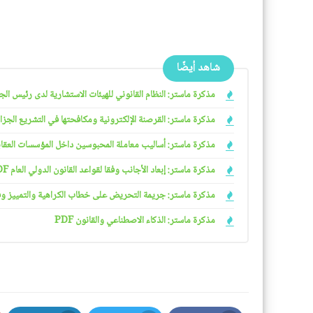
شاهد أيضًا
مذكرة ماستر: النظام القانوني للهيئات الاستشارية لدى رئيس الجمهو
مذكرة ماستر: القرصنة الإلكترونية ومكافحتها في التشريع الجزائري
مذكرة ماستر: أساليب معاملة المحبوسين داخل المؤسسات العقابية 
مذكرة ماستر: إبعاد الأجانب وفقا لقواعد القانون الدولي العام PDF
مذكرة ماستر: جريمة التحريض على خطاب الكراهية والتمييز وفقا ل
مذكرة ماستر: الذكاء الاصطناعي والقانون PDF