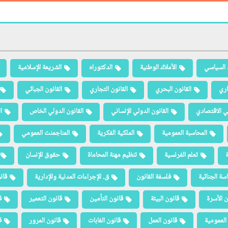
 السياسي
الأملاك الوطنية
الدكتوراه
الشريعة الإسلامية
اري
القانون البحري
القانون التجاري
القانون الجبائي
لي الاقتصادي
القانون الدولي الإنساني
القانون الدولي الخاص
ا
المحاسبة العمومية
الملكية الفكرية
المناجمنت العمومي
ة
تعلم الفرنسية
تنظيم مهنة المحاماة
حقوق الإنسان
سة الجنائية
فلسفة القانون
ق. الإجراءات المدنية والإدارية
قان
ن الأسرة
قانون البيئة
قانون التأمين
قانون التعمير
ق
العمومية
قانون العمل
قانون الغابات
قانون المرور
ق