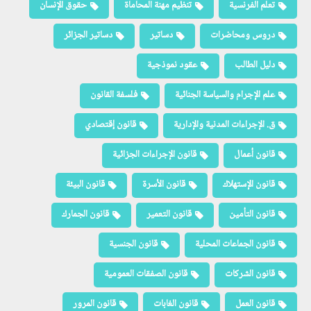
تعلم الفرنسية
تنظيم مهنة المحاماة
حقوق الإنسان
دروس ومحاضرات
دساتير
دساتير الجزائر
دليل الطالب
عقود نموذجية
علم الإجرام والسياسة الجنائية
فلسفة القانون
ق. الإجراءات المدنية والإدارية
قانون إقتصادي
قانون أعمال
قانون الإجراءات الجزائية
قانون الإستهلاك
قانون الأسرة
قانون البيئة
قانون التأمين
قانون التعمير
قانون الجمارك
قانون الجماعات المحلية
قانون الجنسية
قانون الشركات
قانون الصفقات العمومية
قانون العمل
قانون الغابات
قانون المرور