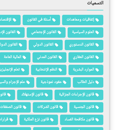
التسميات
إتفاقيات ومعاهدات
أسئلة في القانون
الإقتصاد
العلوم السياسية
القانون الإجتماعي
القانون الإد
القانون الدستوري
القانون الدولي
القانون الدو
القانون العقاري
القانون المدني
المالية العامة
الموارد البشرية
النظم الإنتخابية
تعلم الإنجليزي
دليل الطالب
عقود نموذجية
علم الإجرام والسيا
قانون الإجراءات الجزائية
قانون الإستهلاك
قانو
قانون الجنسية
قانون الشركات
قانون الصفقات 
قانون مكافحة الفساد
قانون نزع الملكية
قرارات