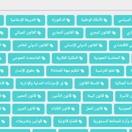
 السياسي
الأملاك الوطنية
الدكتوراه
الشريعة الإسلامية
اري
القانون البحري
القانون التجاري
القانون الجبائي
لي الاقتصادي
القانون الدولي الإنساني
القانون الدولي الخاص
ا
المحاسبة العمومية
الملكية الفكرية
المناجمنت العمومي
ة
تعلم الفرنسية
تنظيم مهنة المحاماة
حقوق الإنسان
سة الجنائية
فلسفة القانون
ق. الإجراءات المدنية والإدارية
قان
ن الأسرة
قانون البيئة
قانون التأمين
قانون التعمير
ق
العمومية
قانون العمل
قانون الغابات
قانون المرور
ق
 وآراء المحكمة الدستورية
قضايا قانونية
قوانين وتشريعات