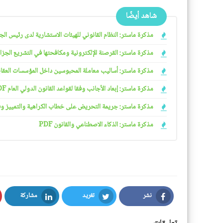
شاهد أيضًا
مذكرة ماستر: النظام القانوني للهيئات الاستشارية لدى رئيس الجمهو
مذكرة ماستر: القرصنة الإلكترونية ومكافحتها في التشريع الجزائري
مذكرة ماستر: أساليب معاملة المحبوسين داخل المؤسسات العقابية 
مذكرة ماستر: إبعاد الأجانب وفقا لقواعد القانون الدولي العام PDF
مذكرة ماستر: جريمة التحريض على خطاب الكراهية والتمييز وفقا ل
مذكرة ماستر: الذكاء الاصطناعي والقانون PDF
نشر
تغريد
مشاركة
LinkedIn
Twitter
Facebook