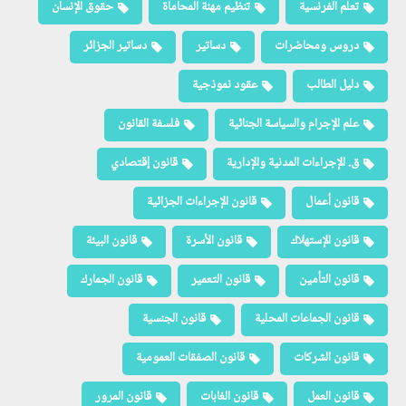
تعلم الفرنسية
تنظيم مهنة المحاماة
حقوق الإنسان
دروس ومحاضرات
دساتير
دساتير الجزائر
دليل الطالب
عقود نموذجية
علم الإجرام والسياسة الجنائية
فلسفة القانون
ق. الإجراءات المدنية والإدارية
قانون إقتصادي
قانون أعمال
قانون الإجراءات الجزائية
قانون الإستهلاك
قانون الأسرة
قانون البيئة
قانون التأمين
قانون التعمير
قانون الجمارك
قانون الجماعات المحلية
قانون الجنسية
قانون الشركات
قانون الصفقات العمومية
قانون العمل
قانون الغابات
قانون المرور