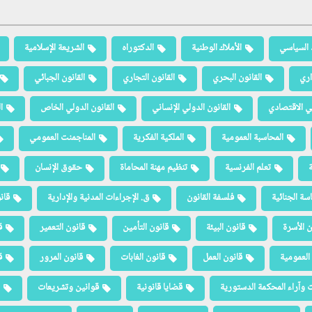
 السياسي
الأملاك الوطنية
الدكتوراه
الشريعة الإسلامية
اري
القانون البحري
القانون التجاري
القانون الجبائي
لي الاقتصادي
القانون الدولي الإنساني
القانون الدولي الخاص
ا
المحاسبة العمومية
الملكية الفكرية
المناجمنت العمومي
ة
تعلم الفرنسية
تنظيم مهنة المحاماة
حقوق الإنسان
سة الجنائية
فلسفة القانون
ق. الإجراءات المدنية والإدارية
قان
ن الأسرة
قانون البيئة
قانون التأمين
قانون التعمير
ق
العمومية
قانون العمل
قانون الغابات
قانون المرور
ق
 وآراء المحكمة الدستورية
قضايا قانونية
قوانين وتشريعات