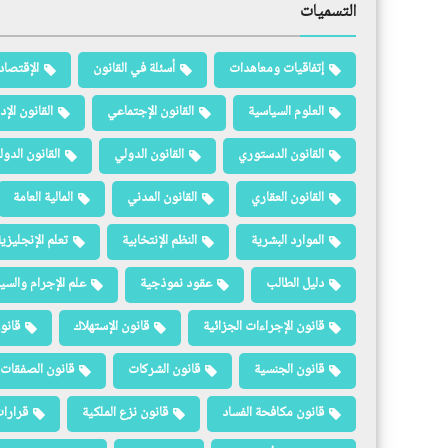
التسميات
إتفاقيات ومعاهدات
أسئلة في القانون
الإقتصاد
العلوم السياسية
القانون الإجتماعي
القانون الإد
القانون الدستوري
القانون الدولي
القانون الدو
القانون العقاري
القانون المدني
المالية العامة
الموارد البشرية
النظم الإنتخابية
تعلم الإنجليزي
دليل الطالب
عقود نموذجية
علم الإجرام والسيا
قانون الإجراءات الجزائية
قانون الإستهلاك
قانو
قانون الجنسية
قانون الشركات
قانون الصفقات 
قانون مكافحة الفساد
قانون نزع الملكية
قرارات