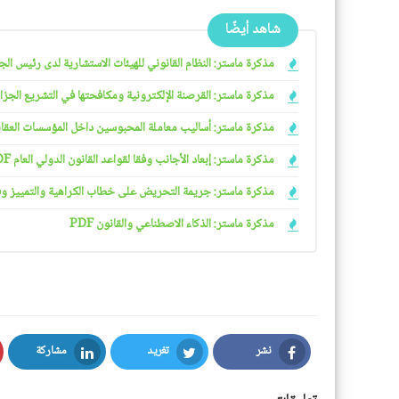
شاهد أيضًا
مذكرة ماستر: النظام القانوني للهيئات الاستشارية لدى رئيس الجمهو
مذكرة ماستر: القرصنة الإلكترونية ومكافحتها في التشريع الجزائري
مذكرة ماستر: أساليب معاملة المحبوسين داخل المؤسسات العقابية 
مذكرة ماستر: إبعاد الأجانب وفقا لقواعد القانون الدولي العام PDF
مذكرة ماستر: جريمة التحريض على خطاب الكراهية والتمييز وفقا ل
مذكرة ماستر: الذكاء الاصطناعي والقانون PDF
نشر
تغريد
مشاركة
LinkedIn
Twitter
Facebook