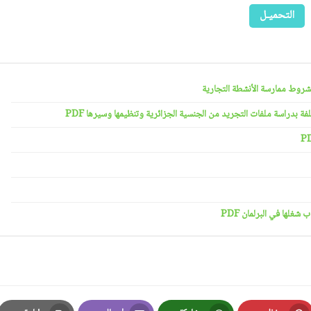
التحميـل