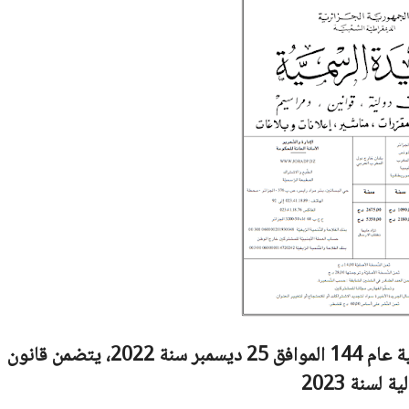
قانون رقم 22-24 مؤرخ في أول جمادي الثانية عام 144 الموافق 25 ديسمبر سنة 2022، يتضمن قانون
ية لسنة 2023