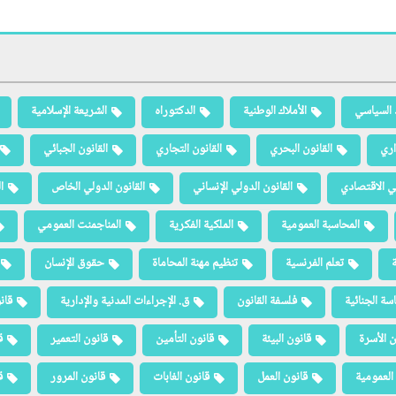
 السياسي
الأملاك الوطنية
الدكتوراه
الشريعة الإسلامية
اري
القانون البحري
القانون التجاري
القانون الجبائي
لي الاقتصادي
القانون الدولي الإنساني
القانون الدولي الخاص
ا
المحاسبة العمومية
الملكية الفكرية
المناجمنت العمومي
ة
تعلم الفرنسية
تنظيم مهنة المحاماة
حقوق الإنسان
سة الجنائية
فلسفة القانون
ق. الإجراءات المدنية والإدارية
قان
ن الأسرة
قانون البيئة
قانون التأمين
قانون التعمير
ق
العمومية
قانون العمل
قانون الغابات
قانون المرور
ق