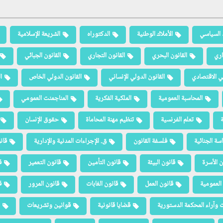
 السياسي
الأملاك الوطنية
الدكتوراه
الشريعة الإسلامية
اري
القانون البحري
القانون التجاري
القانون الجبائي
لي الاقتصادي
القانون الدولي الإنساني
القانون الدولي الخاص
ا
المحاسبة العمومية
الملكية الفكرية
المناجمنت العمومي
ة
تعلم الفرنسية
تنظيم مهنة المحاماة
حقوق الإنسان
سة الجنائية
فلسفة القانون
ق. الإجراءات المدنية والإدارية
قان
ن الأسرة
قانون البيئة
قانون التأمين
قانون التعمير
ق
العمومية
قانون العمل
قانون الغابات
قانون المرور
ق
 وآراء المحكمة الدستورية
قضايا قانونية
قوانين وتشريعات