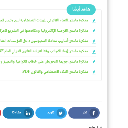
شاهد أيضًا
مذكرة ماستر: النظام القانوني للهيئات الاستشارية لدى رئيس الجمهو
مذكرة ماستر: القرصنة الإلكترونية ومكافحتها في التشريع الجزائري
مذكرة ماستر: أساليب معاملة المحبوسين داخل المؤسسات العقابية 
مذكرة ماستر: إبعاد الأجانب وفقا لقواعد القانون الدولي العام PDF
مذكرة ماستر: جريمة التحريض على خطاب الكراهية والتمييز وفقا ل
مذكرة ماستر: الذكاء الاصطناعي والقانون PDF
نشر
تغريد
مشاركة
LinkedIn
Twitter
Facebook