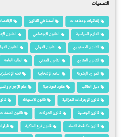
التسميات
إتفاقيات ومعاهدات
أسئلة في القانون
الإقتصاد
العلوم السياسية
القانون الإجتماعي
القانون الإد
القانون الدستوري
القانون الدولي
القانون الدو
القانون العقاري
القانون المدني
المالية العامة
الموارد البشرية
النظم الإنتخابية
تعلم الإنجليزي
دليل الطالب
عقود نموذجية
علم الإجرام والسيا
قانون الإجراءات الجزائية
قانون الإستهلاك
قانو
قانون الجنسية
قانون الشركات
قانون الصفقات 
قانون مكافحة الفساد
قانون نزع الملكية
قرارات