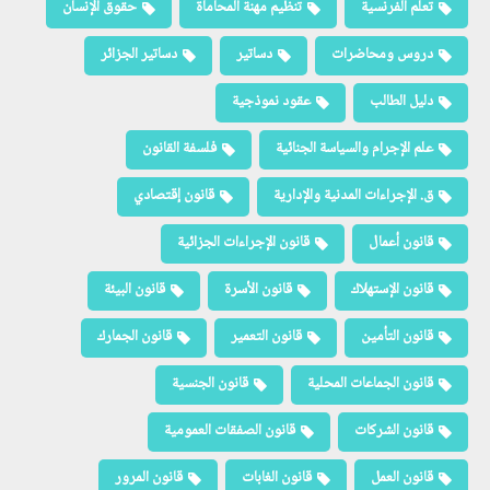
تعلم الفرنسية
تنظيم مهنة المحاماة
حقوق الإنسان
دروس ومحاضرات
دساتير
دساتير الجزائر
دليل الطالب
عقود نموذجية
علم الإجرام والسياسة الجنائية
فلسفة القانون
ق. الإجراءات المدنية والإدارية
قانون إقتصادي
قانون أعمال
قانون الإجراءات الجزائية
قانون الإستهلاك
قانون الأسرة
قانون البيئة
قانون التأمين
قانون التعمير
قانون الجمارك
قانون الجماعات المحلية
قانون الجنسية
قانون الشركات
قانون الصفقات العمومية
قانون العمل
قانون الغابات
قانون المرور