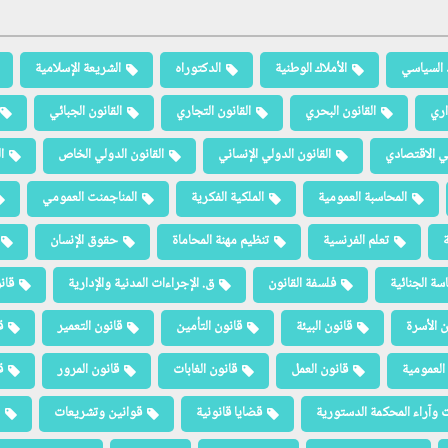
 السياسي
الأملاك الوطنية
الدكتوراه
الشريعة الإسلامية
اري
القانون البحري
القانون التجاري
القانون الجبائي
لي الاقتصادي
القانون الدولي الإنساني
القانون الدولي الخاص
ا
المحاسبة العمومية
الملكية الفكرية
المناجمنت العمومي
ة
تعلم الفرنسية
تنظيم مهنة المحاماة
حقوق الإنسان
سة الجنائية
فلسفة القانون
ق. الإجراءات المدنية والإدارية
قان
ن الأسرة
قانون البيئة
قانون التأمين
قانون التعمير
ق
العمومية
قانون العمل
قانون الغابات
قانون المرور
ق
 وآراء المحكمة الدستورية
قضايا قانونية
قوانين وتشريعات