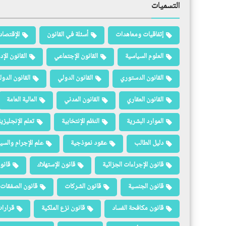
التسميات
إتفاقيات ومعاهدات
أسئلة في القانون
الإقتصاد
العلوم السياسية
القانون الإجتماعي
القانون الإد
القانون الدستوري
القانون الدولي
القانون الدو
القانون العقاري
القانون المدني
المالية العامة
الموارد البشرية
النظم الإنتخابية
تعلم الإنجليزي
دليل الطالب
عقود نموذجية
علم الإجرام والسيا
قانون الإجراءات الجزائية
قانون الإستهلاك
قانو
قانون الجنسية
قانون الشركات
قانون الصفقات 
قانون مكافحة الفساد
قانون نزع الملكية
قرارات