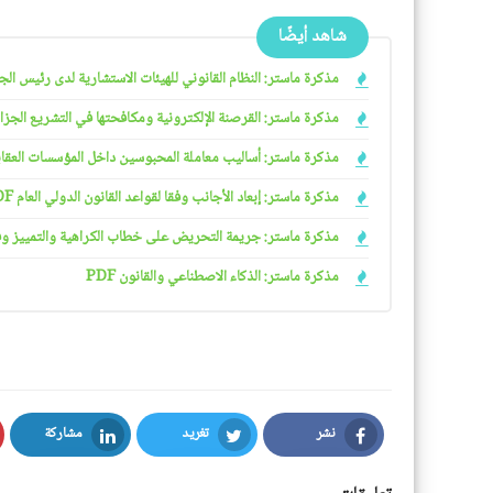
شاهد أيضًا
مذكرة ماستر: النظام القانوني للهيئات الاستشارية لدى رئيس الجمهو
مذكرة ماستر: القرصنة الإلكترونية ومكافحتها في التشريع الجزائري
مذكرة ماستر: أساليب معاملة المحبوسين داخل المؤسسات العقابية 
مذكرة ماستر: إبعاد الأجانب وفقا لقواعد القانون الدولي العام PDF
مذكرة ماستر: جريمة التحريض على خطاب الكراهية والتمييز وفقا ل
مذكرة ماستر: الذكاء الاصطناعي والقانون PDF
نشر
تغريد
مشاركة
LinkedIn
Twitter
Facebook