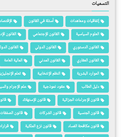
التسميات
إتفاقيات ومعاهدات
أسئلة في القانون
الإقتصاد
العلوم السياسية
القانون الإجتماعي
القانون الإد
القانون الدستوري
القانون الدولي
القانون الدو
القانون العقاري
القانون المدني
المالية العامة
الموارد البشرية
النظم الإنتخابية
تعلم الإنجليزي
دليل الطالب
عقود نموذجية
علم الإجرام والسيا
قانون الإجراءات الجزائية
قانون الإستهلاك
قانو
قانون الجنسية
قانون الشركات
قانون الصفقات 
قانون مكافحة الفساد
قانون نزع الملكية
قرارات