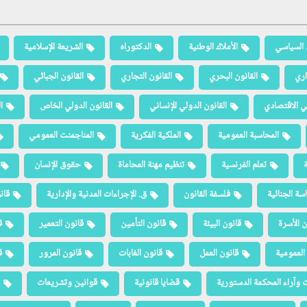
 السياسي
الأملاك الوطنية
الدكتوراه
الشريعة الإسلامية
اري
القانون البحري
القانون التجاري
القانون الجبائي
لي الاقتصادي
القانون الدولي الإنساني
القانون الدولي الخاص
ا
المحاسبة العمومية
الملكية الفكرية
المناجمنت العمومي
ة
تعلم الفرنسية
تنظيم مهنة المحاماة
حقوق الإنسان
سة الجنائية
فلسفة القانون
ق. الإجراءات المدنية والإدارية
قان
ن الأسرة
قانون البيئة
قانون التأمين
قانون التعمير
ق
العمومية
قانون العمل
قانون الغابات
قانون المرور
ق
 وآراء المحكمة الدستورية
قضايا قانونية
قوانين وتشريعات