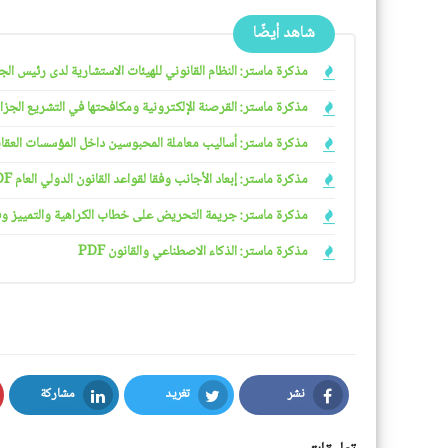
شاهد أيضًا
مذكرة ماستر: النظام القانوني للهيئات الاستشارية لدى رئيس الجمهو
مذكرة ماستر: القرصنة الإلكترونية ومكافحتها في التشريع الجزائري
مذكرة ماستر: أساليب معاملة المحبوسين داخل المؤسسات العقابية 
مذكرة ماستر: إبعاد الأجانب وفقا لقواعد القانون الدولي العام PDF
مذكرة ماستر: جريمة التحريض على خطاب الكراهية والتمييز وفقا ل
مذكرة ماستر: الذكاء الاصطناعي والقانون PDF
نشر
تغريد
مشاركة
LinkedIn
Twitter
Facebook