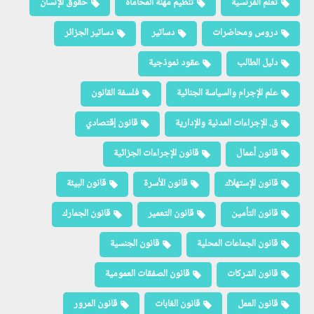
تعلم الفرنسية
تنظيم مهنة المحاماة
حقوق الإنسان
دروس ومحاضرات
دساتير
دساتير الجزائر
دليل الطالب
عقود نموذجية
علم الإجرام والسياسة الجنائية
فلسفة القانون
ق. الإجراءات المدنية والإدارية
قانون إقتصادي
قانون أعمال
قانون الإجراءات الجزائية
قانون الإستهلاك
قانون الأسرة
قانون البيئة
قانون التأمين
قانون التعمير
قانون الجمارك
قانون الجماعات المحلية
قانون الجنسية
قانون الشركات
قانون الصفقات العمومية
قانون العمل
قانون الغابات
قانون المرور