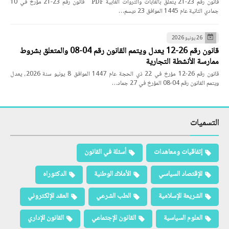
قانون رقم 23-21 يتعلق بالغابات والثروات الغابية PDF قانون رقم 23-21 مؤرخ في 10
جمادي الثانية عام 1445 الموافق 23 ديسم…
26 يونيو 2026
قانون رقم 26-12 يعدل ويتمم القانون رقم 04-08 والمتعلق بشروط
ممارسة الأنشطة التجارية
قانون رقم 26-12 مؤرخ في 22 ذي الحجة عام 1447 الموافق 8 يونيو سنة 2026، يعدل
ويتمم القانون رقم 04-08 المؤرخ في 27 جماد…
التسميات
إتفاقيات ومعاهدات
أسئلة في القانون
الإقتصاد السياسي
الأملاك الوطنية
الدكتوراه
الشريعة الإسلامية
الطب الشرعي
العقد الإلكتروني
العلوم السياسية
القانون الإجتماعي
القانون الإداري