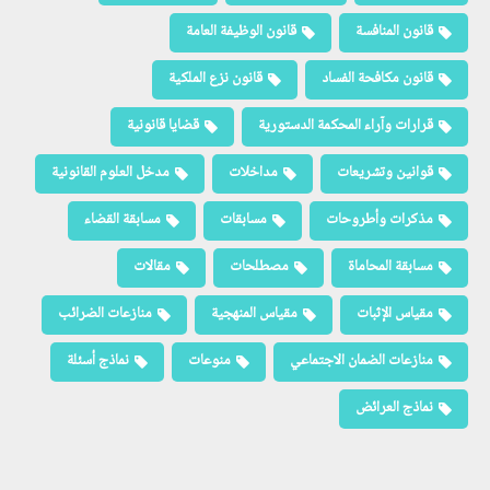
قانون المنافسة
قانون الوظيفة العامة
قانون مكافحة الفساد
قانون نزع الملكية
قرارات وآراء المحكمة الدستورية
قضايا قانونية
قوانين وتشريعات
مداخلات
مدخل العلوم القانونية
مذكرات وأطروحات
مسابقات
مسابقة القضاء
مسابقة المحاماة
مصطلحات
مقالات
مقياس الإثبات
مقياس المنهجية
منازعات الضرائب
منازعات الضمان الاجتماعي
منوعات
نماذج أسئلة
نماذج العرائض