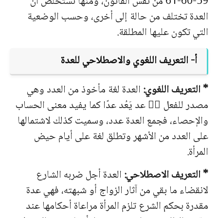
59-60-61 من نفس القانون، ومنها نستخلص أن
العدة تختلف من حالة إلى أخرى، وحسب الوضعية
التي تكون عليها المطلقة.
أ‌- التعريف اللغوي والاصطلاحي للعدة
* التعريف اللغوي:
العدة لغة مأخوذ من العدد وهي
مصدر للفعل َّ عد يَعُد عدًا كما يفيد معنى الحساب
والإحصاء، فجمع العدة عدد، وسميت كذلك لاشتمالها
على العدد من الأشهر وتطلق لغة على أيام حيض
المرأة.
* التعريف الاصطلاحي:
العدة أجل ضربه الشارع
لانقضاء ما بقي من آثار الزواج أو شبهته، فهي عدة
مقدرة بحكم الشرع تلزم المرأة مراعاة أحكامها عند