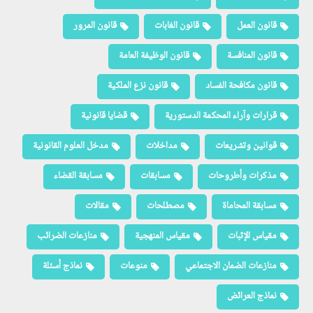
قانون العمل
قانون الغابات
قانون المرور
قانون المنافسة
قانون الوظيفة العامة
قانون مكافحة الفساد
قانون نزع الملكية
قرارات وآراء المحكمة الدستورية
قضايا قانونية
قوانين وتشريعات
مداخلات
مدخل العلوم القانونية
مذكرات وأطروحات
مسابقات
مسابقة القضاء
مسابقة المحاماة
مصطلحات
مقالات
مقياس الإثبات
مقياس المنهجية
منازعات الضرائب
منازعات الضمان الاجتماعي
منوعات
نماذج أسئلة
نماذج العرائض