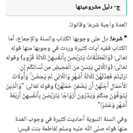
ج- دليل مشروعيتها
العدة واجبة شرعا وقانونا.
* شرعا:
دل على وجوبها الكتاب والسنة والإجماع، أما
الكتاب ففيه آيات كثيرة وردت في وجوبها منها قوله
تعالى: (وَالْمُطَلَّقَاتُ يَتَرَبَّصْنَ بِأَنفُسِهِنَّ ثَلَاثَةَ قُرُوءٍ) وقوله
تعالى: (وَاللَّائِي يَئِسْنَ مِنَ الْمَحِيضِ مِن نِّسَائِكُمْ إِنِ
ارْتَبْتُمْ فَعِدَّتُهُنَّ ثَلَاثَةُ أَشْهُرٍ وَاللَّائِي لَمْ يَحِضْنَ ۚ وَأُولَاتُ
الْأَحْمَالِ أَجَلُهُنَّ أَن يَضَعْنَ حَمْلَهُنَّ) وقوله تعالى: "وَالَّذِينَ
يُتَوَفَّوْنَ مِنكُمْ وَيَذَرُونَ أَزْوَاجًا يَتَرَبَّصْنَ بِأَنفُسِهِنَّ أَرْبَعَةَ
أَشْهُرٍ وَعَشْرًا"
وفي السنة النبوية أحاديث كثيرة في وجوب العدة
منها قوله صلى ﷲ عليه وسلم لفاطمة بنت قيس: