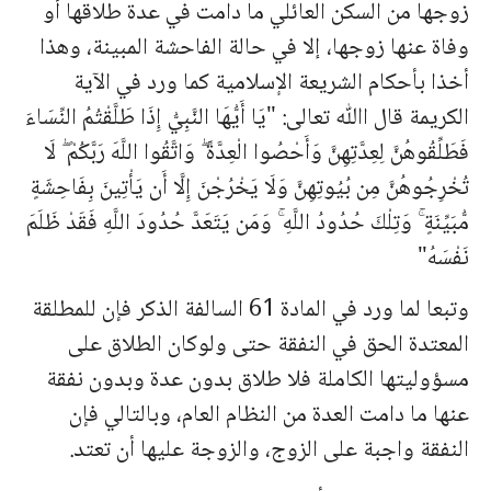
زوجها من السكن العائلي ما دامت في عدة طلاقها أو
وفاة عنها زوجها، إلا في حالة الفاحشة المبينة، وهذا
أخذا بأحكام الشريعة الإسلامية كما ورد في الآية
الكريمة قال اﷲ تعالى: "يَا أَيُّهَا النَّبِيُّ إِذَا طَلَّقْتُمُ النِّسَاءَ
فَطَلِّقُوهُنَّ لِعِدَّتِهِنَّ وَأَحْصُوا الْعِدَّةَ ۖ وَاتَّقُوا اللَّهَ رَبَّكُمْ ۖ لَا
تُخْرِجُوهُنَّ مِن بُيُوتِهِنَّ وَلَا يَخْرُجْنَ إِلَّا أَن يَأْتِينَ بِفَاحِشَةٍ
مُّبَيِّنَةٍ ۚ وَتِلْكَ حُدُودُ اللَّهِ ۚ وَمَن يَتَعَدَّ حُدُودَ اللَّهِ فَقَدْ ظَلَمَ
نَفْسَهُ"
وتبعا لما ورد في المادة 61 السالفة الذكر فإن للمطلقة
المعتدة الحق في النفقة حتى ولوكان الطلاق على
مسؤوليتها الكاملة فلا طلاق بدون عدة وبدون نفقة
عنها ما دامت العدة من النظام العام، وبالتالي فإن
النفقة واجبة على الزوج، والزوجة عليها أن تعتد.