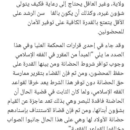
ولاية، وغير العاقل يحتاج إلى رعاية فكيف يتولى
شؤون غيره، وكذلك أن يكون بالغا سن الرشد على
الأقل يتمتع بالقدرة الكافية على توفير الأمان
للمحضونين.
وقد جاء في إحدى قرارات المحكمة العليا وفي هذا
الصدد ما يلي "المبدأ من المقرر في الفقه الإسلامي
وجوب توافر شروط الحضانة ومن بينها القدرة على
حفظ المحضون، ومن ثم فإن القضاء بتقرير ممارسة
حق الحضانة دون توفر هذا الشرط يعد خرقا لقواعد
الفقه الإسلامي، ولما كان الثابت في قضية الحال أن
الحاضنة فاقدة للبصر وهي بذلك تعد عاجزة عن القيام
بشؤون أبنائها، ومن ثم فإن قضاة الاستئناف بإسنادهم
حضانة الأولاد لها وهي على هذا الحال جانبوا الصواب
وخالفوا القواعد الفقهية".