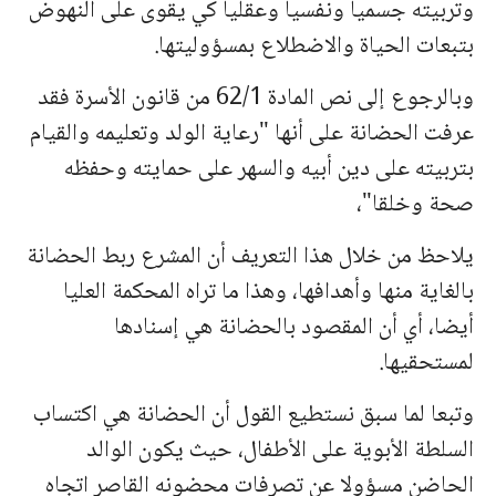
وتربيته جسميا ونفسيا وعقليا كي يقوى على النهوض
بتبعات الحياة والاضطلاع بمسؤوليتها.
وبالرجوع إلى نص المادة 62/1 من قانون الأسرة فقد
عرفت الحضانة على أنها "رعاية الولد وتعليمه والقيام
بتربيته على دين أبيه والسهر على حمايته وحفظه
صحة وخلقا"،
يلاحظ من خلال هذا التعريف أن المشرع ربط الحضانة
بالغاية منها وأهدافها، وهذا ما تراه المحكمة العليا
أيضا، أي أن المقصود بالحضانة هي إسنادها
لمستحقيها.
وتبعا لما سبق نستطيع القول أن الحضانة هي اكتساب
السلطة الأبوية على الأطفال، حيث يكون الوالد
الحاضن مسؤولا عن تصرفات محضونه القاصر اتجاه