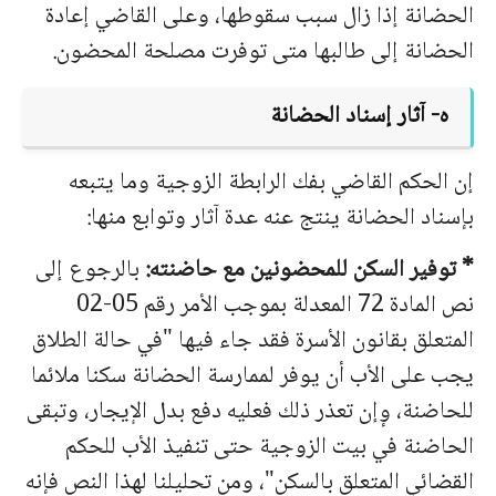
الحضانة إذا زال سبب سقوطها، وعلى القاضي إعادة
الحضانة إلى طالبها متى توفرت مصلحة المحضون.
ه- آثار إسناد الحضانة
إن الحكم القاضي بفك الرابطة الزوجية وما يتبعه
بإسناد الحضانة ينتج عنه عدة آثار وتوابع منها:
* توفير السكن للمحضونين مع حاضنته:
بالرجوع إلى
نص المادة 72 المعدلة بموجب الأمر رقم 05-02
المتعلق بقانون الأسرة فقد جاء فيها "في حالة الطلاق
يجب على الأب أن يوفر لممارسة الحضانة سكنا ملائما
للحاضنة، وٕإن تعذر ذلك فعليه دفع بدل الإيجار، وتبقى
الحاضنة في بيت الزوجية حتى تنفيذ الأب للحكم
القضائي المتعلق بالسكن"، ومن تحليلنا لهذا النص فإنه