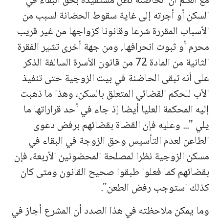
مع العلم أن الحاضنة تظل مستفيدة بحق البقاء في
السكن أو أجرته إلى غاية سقوط الحضانة لسبب من
الأسباب المقررة شرعا وقانونا كزواجها من غير قريب
محرم أو ثبوت انحرافها,
ومن جهة أخرى تشير الفقرة
الثانية من المادة 72 من قانون الأسرة السالفة الذكر
على أنه تبقى الحاضنة في بيت الزوجية حتى تنفيذ
الأب للحكم القضائي المتعلق بالسكن، وهذا ما ذهبت
إليه المحكمة العليا أيضا إذ جاء في أحد قراراتها ما
يلي "... وعليه فإن القضاة بقضائهم برفض دعوى
الطاعن لعدم التأسيس وحق الزوجة في البقاء في
مسكن الزوجية نظرا لمصلحة المحضونين الأربعة، فإن
بقضائهم كما فعلوا طبقوا صحيح القانون ومتى كان
كذلك استوجب رفض الطعن".
وما يمكن ملاحظته في هذا الصدد أن المشرع أجاز في