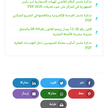
مذكرة ماستر: النظام القانوني للهيئات الاستشارية لدى رئيس
الجمهورية في الجزائر على ضوء تعديلات 2020 PDF
مذكرة ماستر: القرصنة الإلكترونية ومكافحتها في التشريع الجزائري
PDF
قانون رقم 26-12 يعدل ويتمم القانون رقم 04-08 والمتعلق
بشروط ممارسة الأنشطة التجارية
مذكرة ماستر: أساليب معاملة المحبوسين داخل المؤسسات العقابية
PDF
نشر
تغريد
مشاركة
LinkedIn
Twitter
Facebook
حفظ
مشاركة
إرسال
Email
Whatsapp
Pinterest
طباعة