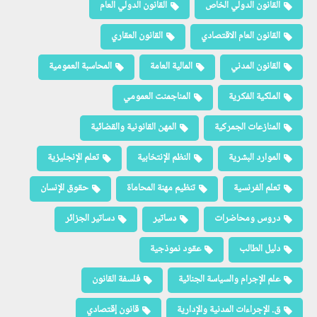
القانون الدولي الخاص
القانون الدولي العام
القانون العام الاقتصادي
القانون العقاري
القانون المدني
المالية العامة
المحاسبة العمومية
الملكية الفكرية
المناجمنت العمومي
المنازعات الجمركية
المهن القانونية والقضائية
الموارد البشرية
النظم الإنتخابية
تعلم الإنجليزية
تعلم الفرنسية
تنظيم مهنة المحاماة
حقوق الإنسان
دروس ومحاضرات
دساتير
دساتير الجزائر
دليل الطالب
عقود نموذجية
علم الإجرام والسياسة الجنائية
فلسفة القانون
ق. الإجراءات المدنية والإدارية
قانون إقتصادي