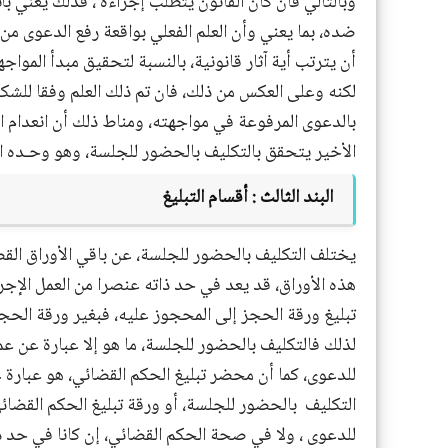
وبالتالي فان كان القانون يتطلب إجراءه ، فذلك يعني ب
ضده، بما يعني وأن العلم الفعلي بواقعة رفع الدعوى من 
أن يترتب أية آثار قانونية، بالنسبة لتحقيق مبدأ المواج
لكنه وعلى العكس من ذلك، فان تم ذلك العلم وفقا للشكل
بالدعوى المرفوعة في مواجهته، ومناط ذلك أن انعدام الع
الأخير يتحقق بالتكليف بالحضور للجلسة، وهو وحـده 
البند الثالث :
أقسام التبليغ
يختلف التكليف بالحضور للجلسة، عن باقي الأوراق القضا
هذه الأوراق، قد يعد في حد ذاته عنصرا من العمل الإجرا
تبليغ ورقة الحجز إلى المحجوز عليه، فبغير ورقة الحجز 
لذلك فالتكليف بالحضور للجلسة، ما هو إلا عبارة عن ع
للدعوى، كما أن محضر تبليغ الحكم القضائي، هو عبارة 
التكليف
بالحضور للجلسة، أو ورقة تبليغ الحكم القضائي
للدعوى ، ولا في صحة الحكم القضائي، إن كانا في حد 