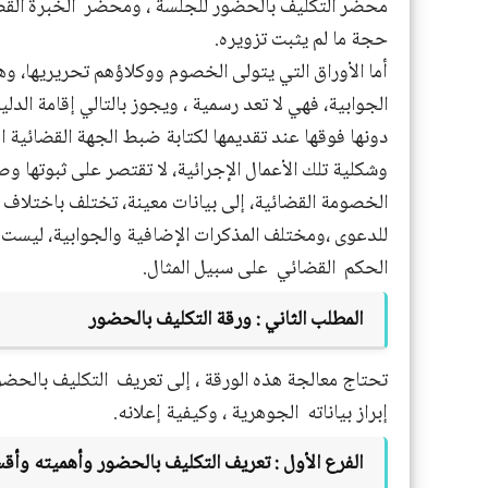
محضر التكليف بالحضور للجلسة ، ومحضر
الخبرة القض
حجة ما لم يثبت تزويره.
أما الأوراق التي يتولى الخصوم ووكلاؤهم تحريريها، و
الجوابية، فهي لا تعد رسمية ، ويجوز بالتالي إقامة الدل
دونها فوقها عند تقديمها لكتابة ضبط الجهة القضائية ال
وشكلية تلك الأعمال الإجرائية، لا تقتصر على ثبوتها 
الخصومة القضائية، إلى بيانات معينة، تختلف باختلاف ال
للدعوى ،ومختلف المذكرات الإضافية والجوابية، ليست 
الحكم
القضائي
على سبيل المثال.
المطلب الثاني :
ورقة التكليف بالحضور
تحتاج معالجة هذه الورقة ، إلى تعريف
التكليف بالحضور
إبراز بياناته
الجوهرية ، وكيفية إعلانه.
الفرع الأول
:
تعريف التكليف بالحضور وأهميته وأقس