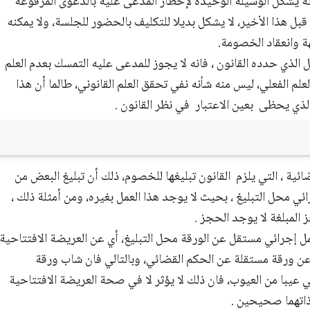
أنه يشكل الوسيلة الوحيدة لإخطار المدعى عليه بالدعوى المرفوعة
قبل هذا الأخير، لا يشكل بديلا للتكليف بالحضور للجلسة، ولا يمكنه
هة وانعقاد الخصومة.
 الذي حدده القانون ، فانه لا يجوز للمدعى عليه التمسك بعدم العلم
لم الفعلي، ليس منه شأنه نفي تحقق العلم القانوني، طالما أن هذا
الذي يحظى
بعين الاعتبار
في نظر القانون .
ئية ، التي يلزم
القانون تبليغها للخصوم، ذلك أن تبليغ البعض من
ئي محل التبليغ ، بحيث لا يوجد هذا العمل بغيره، ومن أمثلة ذلك ،
المبلغة لا يوجد الحجز .
مل إجرائي مستقل عن الورقة محل التبليغ، أي عن العريضة الافتتاحية
عن ورقة مستقلة عن الحكم القضائي، وبالتالي فان شاب ورقة
 عيبا من العيوب، فان ذلك لا يؤثر لا في صحة العريضة الافتتاحية
ذاتهما صحيحين .