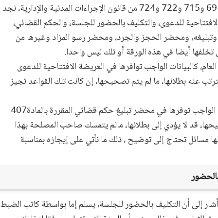
وبالمقارنة مابين المواد 15 و18 و19 و276 و407 و691 و715 و722 و724 من قانون الإجراءات المدنية والإدارية، نجد
 الافتتاحية للدعوى، والتكليف بالحضور للجلسة، والحكم القضائي،
وتبليغه، ومحضر الحجز والجرد، ومحضر رسو المزاد وغيرها من
 تخلفها أيضا في هذه الورقة أو تلك ليس واحدا.
 العام، كالبيانات الواجب توافرها في العريضة الافتتاحية للدعوى
 نتيجة ذلك، يترتب عنه بطلانها، ما لم يتم تصحيحها، إن كانت تلك القواعد تجيز
وقد تكون تلك القواعد ليست من النظام العام، كالبيانات الواجب توفرها في محضر تبليغ حكم قضائي المقررة بالمادة407
صحيحها، قد لا يؤدي إلى بطلانها، مالم يتمسك صاحب المصلحة بهذا
لها مسائل تحتاج إلى توضيح ، ذلك ما نأتي على إيجازه بمناسبة
بالحضور
ت المدنية، قد أشار إلى أن التكليف بالحضور للجلسة، يسلم إما بواسطة كاتب الضبط،