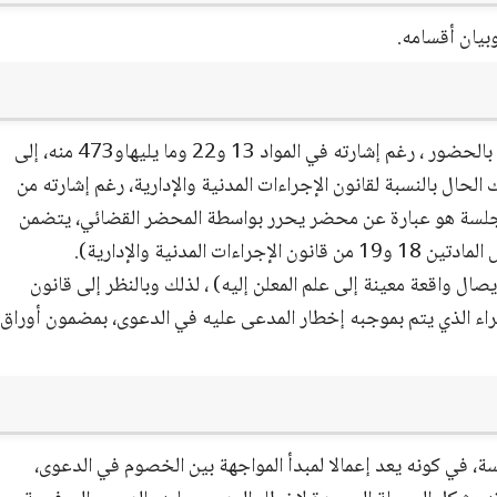
وبيان أقسامه.
ته في المواد 13 و22 وما يليهاو473 منه، إلى
لحال بالنسبة لقانون الإجراءات المدنية والإدارية، رغم إشارته من
كليف بالحضور للجلسة هو عبارة عن محضر يحرر بواسطة المحضر القضائي، يتضمن
مدنية والإدارية).
صال واقعة معينة إلى علم المعلن إليه) ، لذلك وبالنظر إلى قانون
لإجراء الذي يتم بموجبه إخطار المدعى عليه في الدعوى، بمضمون أوراق
سة، في كونه يعد إعمالا لمبدأ المواجهة بين الخصوم في الدعوى،