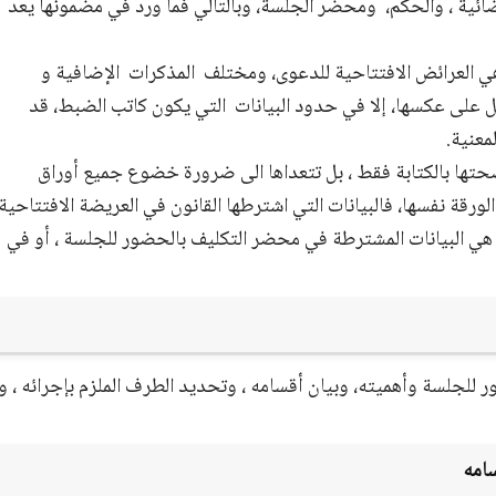
ائية ، والحكم،
ومحضر الجلسة، وبالتالي فما ورد في مضمونها يعد
هي العرائض الافتتاحية للدعوى، ومختلف
المذكرات
الإضافية و
يل على عكسها، إلا في حدود البيانات
التي يكون كاتب الضبط، قد
معنية.
وصحتها بالكتابة فقط ، بل تتعداها الى ضرورة خضوع جميع أوراق
ورقة نفسها، فالبيانات التي اشترطها القانون في العريضة الافتتاحية
هي البيانات المشترطة في محضر التكليف بالحضور للجلسة ، أو في
 للجلسة وأهميته، وبيان أقسامه ، وتحديد الطرف الملزم بإجرائه ، و
امه