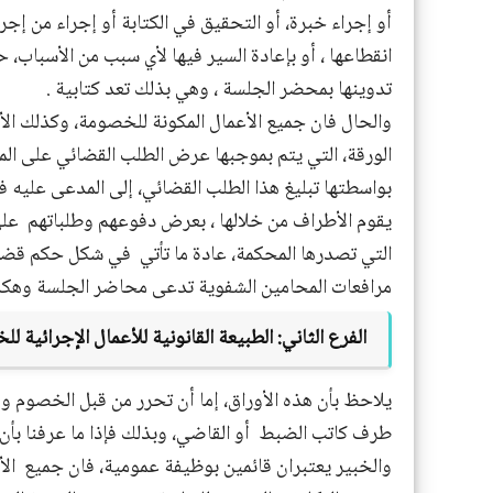
أو إجراء خبرة، أو التحقيق في الكتابة أو إجراء من إجراء
انقطاعها ، أو بإعادة السير فيها لأي سبب من الأسباب
تدوينها بمحضر الجلسة ، وهي بذلك تعد كتابية .
والحال فان جميع الأعمال المكونة للخصومة، وكذلك الأع
الورقة، التي يتم بموجبها عرض الطلب القضائي على المح
بواسطتها تبليغ هذا الطلب القضائي، إلى المدعى عليه 
يقوم الأطراف من خلالها ، بعرض دفوعهم وطلباتهم
على
التي تصدرها المحكمة، عادة ما تأتي
في شكل حكم قضائي،
مرافعات المحامين الشفوية تدعى محاضر الجلسة وهكذ
الفرع الثاني:
الطبيعة القانونية للأعمال الإجرائية ل
يلاحظ بأن هذه الأوراق، إما أن تحرر من قبل الخصوم وو
طرف كاتب الضبط
أو القاضي، وبذلك فإذا ما عرفنا ب
والخبير يعتبران قائمين بوظيفة عمومية، فان جميع
ال