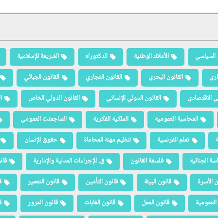
 السياسي
الأملاك الوطنية
الدكتوراه
الشريعة الإسلامية
اري
القانون البحري
القانون التجاري
القانون الجبائي
لي الاقتصادي
القانون الدولي الإنساني
القانون الدولي الخاص
ا
المحاسبة العمومية
الملكية الفكرية
المناجمنت العمومي
ة
تعلم الفرنسية
تنظيم مهنة المحاماة
حقوق الإنسان
سة الجنائية
فلسفة القانون
ق. الإجراءات المدنية والإدارية
قان
ن الأسرة
قانون البيئة
قانون التأمين
قانون التعمير
ق
العمومية
قانون العمل
قانون الغابات
قانون المرور
ق