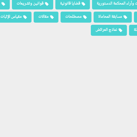
 وآراء المحكمة الدستورية
قضايا قانونية
قوانين وتشريعات
مسابقة المحاماة
مصطلحات
مقالات
مقياس الإثبات
لة
نماذج العرائض