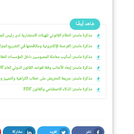
شاهد أيضًا
مذكرة ماستر: النظام القانوني للهيئات الاستشارية لدى رئيس الجمهو
مذكرة ماستر: القرصنة الإلكترونية ومكافحتها في التشريع الجزائري
مذكرة ماستر: أساليب معاملة المحبوسين داخل المؤسسات العقابية 
مذكرة ماستر: إبعاد الأجانب وفقا لقواعد القانون الدولي العام PDF
مذكرة ماستر: جريمة التحريض على خطاب الكراهية والتمييز وفقا ل
مذكرة ماستر: الذكاء الاصطناعي والقانون PDF
نشر
تغريد
مشاركة