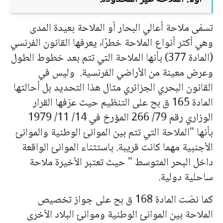
تسمّى ملاحة أعالي البحار أو الملاحة بعيدة المدى
وهي أكثر أنواع الملاحة خطرًا٬ يعرفها القانون الفرنسي
(المادة 377) بأنها الملاحة التي تتم بعد خطوط الطول
وعرض معينة من الأراضي الفرنسية. وليس في
القانون البحري الجزائري مثال هذا التحديد بل أحالتها
المادة 165 ق بح على التنظيم حيث عرّفها القرار
الوزاري رقم 79/ 266 المؤرخ في 14/ 11/ 1979
بأنها "الملاحة التي تتم بين الموانئ الوطنية والموانئ
الأجنبية مهما كانت قريبة. باستثناء الموانئ الواقعة
داخل البحر المتوسط " حيث تعتبر الأخيرة ملاحة
ساحلية دولية.
كما نصّت المادة 168 ق بح على جواز تخصيص
الملاحة بين الموانئ الوطنية وموانئ البلاد الأخرى