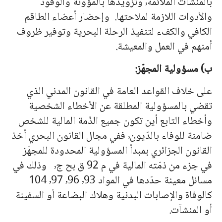
بالمنشآت الملائمة٬ وتزويدها بالمؤونة والوقود
والأدوات اللازمة لملاحتها. وإحضار أعضاء الطاقم
الكافي والكفء لتنفيذ الرحلة البحرية وتوفير ظروف
أمنهم في العمل والمعيشة.
ب) مسؤولية المجهّز:
على خلاف القواعد العامة في القانون المدني الذي
تقضي بالمسؤولية المطلقة عن الأخطاء الشخصية
وأخطاء التابع أين تكون جميع الذّمة المالية للشخص
ضامنة للوفاء بالدّيون٬ ففي مجال القانون البحري أخذ
القانون الجزائري بمبدأ المسؤولية المحدودة للمجهّز
في جزء من ذمّته المالية في م 92 ق بح ج٬ وذلك في
مسائل معينة حدّدها في المواد ٬93 ٬96 ٬97 104
كالوفاة والإصابات البدنية وهلاك البضاعة أو السفينة
أو المنشآت.