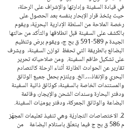
في قيادة السفينة وإدارتها والإشراف على الرحلة٬
حيث يتّخذ قرار الإبحار بنفسه بعد الحصول على
رخصة الملاحة من السلطة الإدارية البحريّة٬ ويقوم
بالكشف على السفينة قبل انطلاقها والتأكد من حالتها
الجيدة م 589-591 ق بح ج٬ ويقوم برصّ وتنظيم
البضائع بالطريقة التي تحفظ توازن السفينة٬ ويشرف
على تشكيل طاقم السفينة. ومن صلاحياته تحرير
تقارير عن الحوادث الطارئة أثناء الرحلة كالتصادم
البحري والإنقاذ….الخ. ويلتزم بحمل جميع الوثائق
والمستندات الخاصة بالسفينة٬ كوثائق ذاتية السفينة
ودفتر البحارة وسندات الشحن والإيجار٬ وقائمة
البضاعة والوثائق الجمركة٬ ودفتر يوميّات السفينة.
2. الاختصاصات التجاريّة وهي تنفيذ تعليمات المجهّز
م 586 ق بح ج فيما يتعلّق باستلام البضاعة من