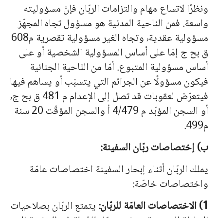
ونظرًا لاتساع مهام والتزامات الربّان فإنّ مسؤوليته
واسعة. فمن الناحية المدنية هو مسؤول تجاه المجهّز
مسؤولية عقدية٬ وتجاه الغير مسؤولية تقصرية م608
ق بح ج إمّا على أساس المسؤولية الشخصية أو على
أساس مسؤولية المتبوع. أمّا من النّاحية الجنائية
فيكون مسؤولًا عن الجرائم التي يتسبّب أو يساهم فيها
فيتعرّض لعقوبات قد تصل إلى الإعدام م 481 ق بح ج٬
أو السجن المؤبّد م 4/479 أ والسجن المؤقّت 20 سنة
م499.
ب) إختصاصات ربّان السفينة:
يملك الربّان أثناء إبحار السفينة اختصاصات عامّة
واختصاصات خاصّة:
1) الاختصاصات العامّة للربّان:
يتمتع الربّان بصلاحيات