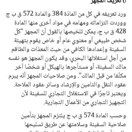
أ) تعريف المجهّز
ورد تعريفه في كل من المادّة 384 والمادة 572 ق ب ج
ووردت التزاماته ومهامه في مواد أخرى منها المادة
428 ق ب ج٬ يمكن تلخيصها بالقول أنّ المجهز "كلّ
شخص طبيعي أو معنوي عام أو خاص يقوم بتهيئة
السفينة وإعدادها الكافي من حيث المعدّات والطاقم
من أجل استغلالها البحري٬ وقد يكون المجهز هو نفسه
مالك السفينة٬ أو مستأجرها بالهيكل أو شخصًا آخر
مكلّفا من قبل المالك". ومن صلاحيات المجهز أنّه يبرم
عقود النقل والتامين والإرشاد وسائر عقود الملاحة.
ويعتبر تاجرًا في الاستغلال التجاري للسفينة لأن
التجهيز التجاري من الأعمال التجارية.
وحسب المادة 574 ق ب ج يلتزم المجهز بتأمين
صلاحية السفينة وسلامتها عن طريق تسليحها