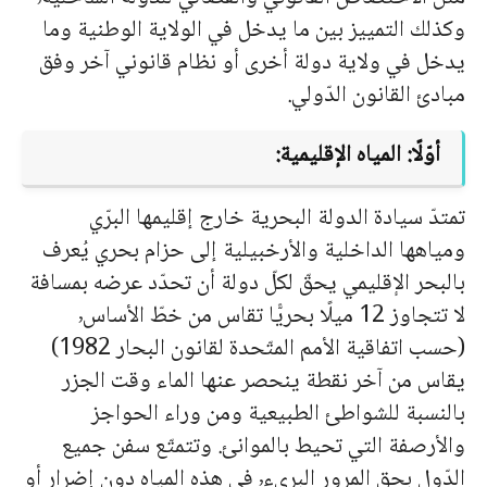
وكذلك التمييز بين ما يدخل في الولاية الوطنية وما
يدخل في ولاية دولة أخرى أو نظام قانوني آخر وفق
مبادئ القانون الدّولي.
أوّلًا: المياه الإقليمية:
تمتدّ سيادة الدولة البحرية خارج إقليمها البرّي
ومياهها الداخلية والأرخبيلية إلى حزام بحري يُعرف
بالبحر الإقليمي يحقّ لكلّ دولة أن تحدّد عرضه بمسافة
لا تتجاوز 12 ميلًا بحريًّا تقاس من خطّ الأساس٬
(حسب اتفاقية الأمم المتّحدة لقانون البحار 1982)
يقاس من آخر نقطة ينحصر عنها الماء وقت الجزر
بالنسبة للشواطئ الطبيعية ومن وراء الحواجز
والأرصفة التي تحيط بالموانئ. وتتمتّع سفن جميع
الدّول بحق المرور البريء٬ في هذه المياه دون إضرار أو