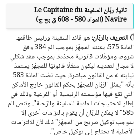
ثانيا: ربّان السفينة
Le Capitaine du
Navire
(المواد 580 - 608 ق بح ج)
أ) التعريف بالربّان:
هو قائد السفينة ورئيس طاقمها
المادّة ٬575 يعيّنه المجهّز بموجب الم 384 وفق
شروط ومؤهّلات قانونية محدّدة. بموجب عقد شكلي
لا مجال لتعديله ليكون ممثّلًا قانونيًا للمجهّز يستمدّ
نيابته له من القانون مباشرة٬ حيث نصّت المادّة 583
بأنّه "يمثّل الرّبّان للمجهّز بحكم القانون خارج الأماكن
التي تقع فيها مؤسسته الرئيسية أو الفرعية وذلك في
إطار الاحتياجات العادية للسفينة والرّحلة". وتنص الم
585" لا يمكن للربّان أن يقوم بالتزامات أخرى إلا
بموجب توكيل صريح من المجهّز" ذلك لأنّ الالتزامات
الأصلية لا تحتاج إلى توكيل خاص".