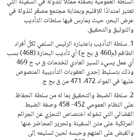
السلطة العمومية بصفته ممثّلا للدّولة في السفينة التي
تعتبر امتدادًا للإقليم وبمثابة مجتمع مصغّر للدّولة في
عرض البحر٬ حيث يمارس فيها سلطات التأديب
والتوثيق والتحقيق.
1. سلطة التأديب باعتباره الرئيس السلمي لكلّ أفراد
الطاقم (م460 ق بح ج) أي تأديب البحارة (468) بسب
أي عمل يسيء للسير العادي للخدمات ق ب ح 469
وذلك بتسليط إحدى العقوبات التأديبية المنصوص
عليها في المواد ٬472 471 من ق بح ج.
2. سلطة الضبط والتحقيق بما له من سلطة الحفاظ
على النظام العمومي 452- 458 وصفة الضبط
القضائي التي تخوله اختصاص التحرّي عن الجرائم
المرتكبة على متن السفينة وتحرير المحاضر عنها
والقبض على المتهم وحبسه لحين تسليمه إلى