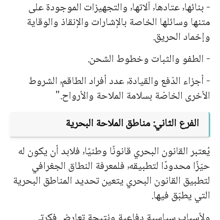
- بنائها٬ عتادها٬ آلاتها٬ والتجهيزات الموجودة على
متنها وسائلها الخاصة بالإشارات والإنقاذ والوقاية
وإخماد الحريق.
- الطفو والثبات وخطوط الشحن.
- أجزاء الدّفع والقيادة٬ عدد أفراد الطاقم٬ الشروط
الأخرى الخاصّة بسلامة الملاحة والأرواح."
الفرع الثاني: مناطق الملاحة البحرية
يُعتبر القانون البحري قانونًا وطنيًا٬ فلابد أن يكون له
حيّزًا محدودًا لتطبيقه٬ فلمعرفة النطاق الجغرافي
لتطبيق القانون البحري يتعين تحديد المناطق البحرية
التي يطبّق فيها.
ولأسباب سياسية دفاعية ونتيجة تعارض فكرتي