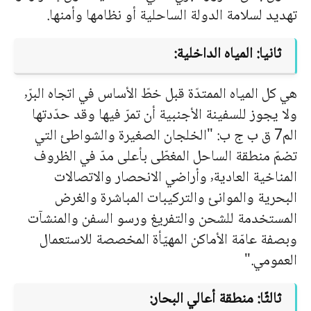
تهديد لسلامة الدولة الساحلية أو نظامها وأمنها.
ثانيا: المياه الداخلية:
هي كل المياه الممتدّة قبل خطّ الأساس في اتجاه البرّ٬
ولا يجوز للسفينة الأجنبية أن تمرّ فيها وقد حدّدتها
الم7 ق ب ج ب: "الخلجان الصغيرة والشواطئ التي
تضمّ منطقة الساحل المغطّى بأعلى مدّ في الظروف
المناخية العادية٬ وأراضي الانحصار والاتصالات
البحرية والموانئ والتركيبات المباشرة والغرض
المستخدمة للشحن والتفريغ ورسو السفن والمنشآت
وبصفة عامّة الأماكن المهيّأة المخصصة للاستعمال
العمومي."
ثالثًا: منطقة أعالي البحار: