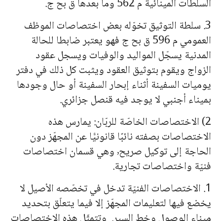
السلطات المينائية م 562 وما بعدها ق بح ج.
3. سلطة التوثيق تخوّله بعض اختصاصات الموظف
العمومي م 596 ق بح ج فهو يعتبر ضابطا للحالة
المدنية يسجّل المواليد والوفيات ويسجل عقود
الزواج ويقوم بتوثيق العقود ويثبت كل ذلك في دفتر
يوميات السفينة أثناء إبحار السفينة أو حال وجودها
بميناء أجنبي لا يوجد فيه قنصل جزائري.
2) الاختصاصات الخاصّة للربّان: يمارس هذه
الاختصاصات بصفته نائبًا قانونيًّا عن المجهّز دون
الحاجة إلى توكيل صريح٬ وهي قسمان اختصاصات
فنيّة واختصاصات تجارية.
1. الاختصاصات الفنيّة تدخل في تخصّصه الأصيل لا
يخضع فيها لتعليمات المجهّز إلا فيما يتعلّق بتحديد
ميناء الوصول وخط السير. وتتمثّل هذه الاختصاصات