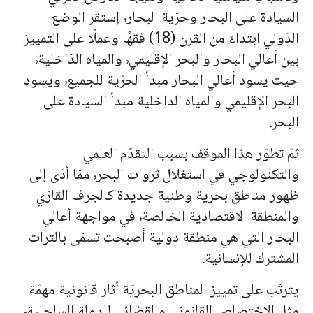
السيادة على البحار وحرّية البحار٬ إستقر الوضع
الدّولي ابتداءً من القرن (18) فقهًا وعملًا على التمييز
بين أعالي البحار والبحر الإقليمي٬ والمياه الدّاخلية٬
حيث يسود أعالي البحار مبدأ الحرّية للجميع٬ ويسود
البحر الإقليمي والمياه الداخلية مبدأ السيادة على
البحر.
ثمّ تطوّر هذا الموقف بسبب التقدّم العلمي
والتكنولوجي في استغلال ثروات البحر٬ ممّا أدّى إلى
ظهور مناطق بحرية وطنية جديدة كالجرف القارّي
والمنطقة الاقتصادية الخالصة٬ في مواجهة أعالي
البحار التي هي منطقة دولية أصبحت تسمّى بالتراث
المشترك للإنسانية.
يترتّب على تمييز المناطق البحريّة أثار قانونية مهمّة
مثل الاختصاص القانوني والقضائي للدولة الساحلية٬