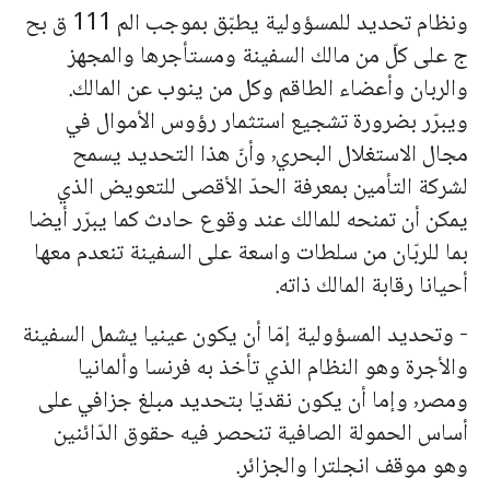
ونظام تحديد للمسؤولية يطبّق بموجب الم 111 ق بح
ج على كلّ من مالك السفينة ومستأجرها والمجهز
والربان وأعضاء الطاقم وكل من ينوب عن المالك.
ويبرّر بضرورة تشجيع استثمار رؤوس الأموال في
مجال الاستغلال البحري٬ وأنّ هذا التحديد يسمح
لشركة التأمين بمعرفة الحدّ الأقصى للتعويض الذي
يمكن أن تمنحه للمالك عند وقوع حادث كما يبرّر أيضا
بما للربّان من سلطات واسعة على السفينة تنعدم معها
أحيانا رقابة المالك ذاته.
- وتحديد المسؤولية إمّا أن يكون عينيا يشمل السفينة
والأجرة وهو النظام الذي تأخذ به فرنسا وألمانيا
ومصر٬ وإما أن يكون نقديّا بتحديد مبلغ جزافي على
أساس الحمولة الصافية تنحصر فيه حقوق الدّائنين
وهو موقف انجلترا والجزائر.